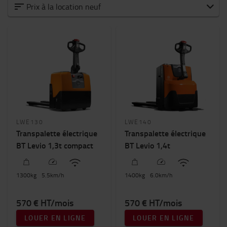
Nos chariots élévateurs en location
Prix à la location neuf
Transpalette électrique
Gerbeur électrique
Chariot préparateur de commandes
Chariot frontal électrique
Chariot frontal thermique
Chariots à mât rétractable
Chariot tracteur
Catégorie
LWE130
LWE140
Transpalette électrique
Transpalette électrique
Transpalettes électriques
(9)
BT Levio 1,3t compact
BT Levio 1,4t
Gerbeurs
(16)
Préparateurs de commandes
(2)
1300
kg
5.5
km/h
1400
kg
6.0
km/h
Chariots à mât rétractable
(6)
Chariots frontaux électriques
(10)
570 € HT/mois
570 € HT/mois
Chariots frontaux thermiques
(11)
LOUER EN LIGNE
LOUER EN LIGNE
Chariots tracteurs
(1)