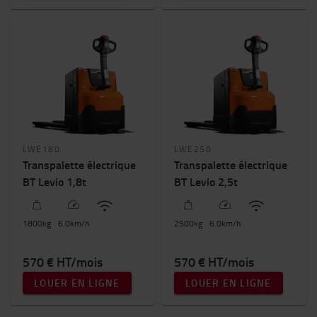
Capacité nominale
800kg
-
5000kg
Hauteur de levée (mm)
0mm
-
13000mm
LWE180
LWE250
Transpalette électrique
Transpalette électrique
BT Levio 1,8t
BT Levio 2,5t
1800
kg
6.0
km/h
2500
kg
6.0
km/h
570 € HT/mois
570 € HT/mois
LOUER EN LIGNE
LOUER EN LIGNE