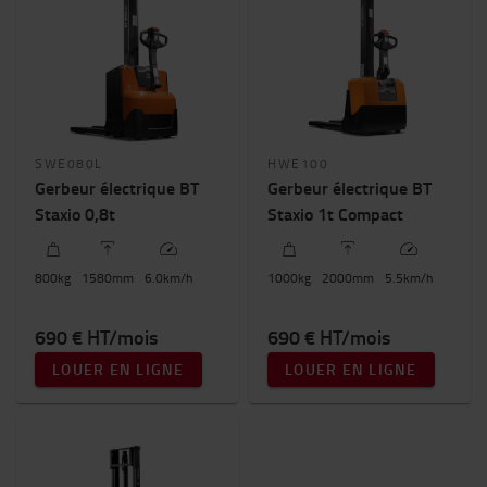
SWE080L
HWE100
Gerbeur électrique BT
Gerbeur électrique BT
Staxio 0,8t
Staxio 1t Compact
800
kg
1580
mm
6.0
km/h
1000
kg
2000
mm
5.5
km/h
690 € HT/mois
690 € HT/mois
LOUER EN LIGNE
LOUER EN LIGNE