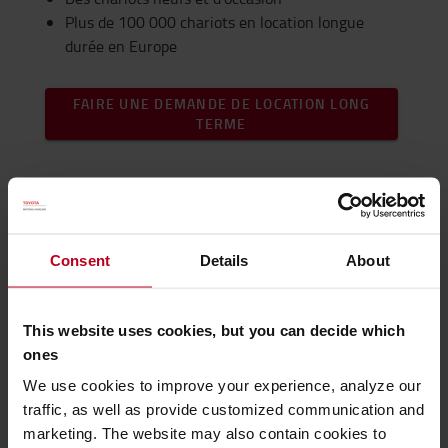
Plus de 100 000 chariots en location longue
durée en Europe
FAIRE UNE DEMANDE DE LOCATION LONG
TERME
Consent
Details
About
Ventes et leasing de chariots
This website uses cookies, but you can decide which
ones
élévateurs
We use cookies to improve your experience, analyze our
Avec nos équipes spécialisées, nous achetons votre
traffic, as well as provide customized communication and
flotte de chariots et vous les relouons. Ainsi, vous
marketing. The website may also contain cookies to