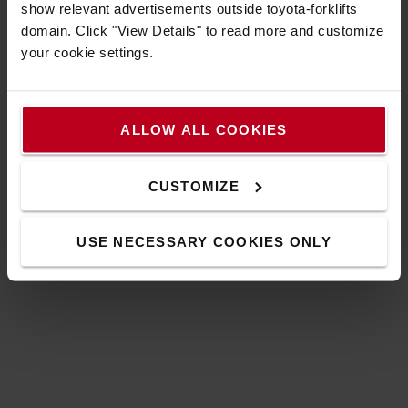
n'en êtes pas propriétaires et ne payez qu'un loyer
show relevant advertisements outside toyota-forklifts
mensuel.
domain. Click "View Details" to read more and customize
Bénéficiez d’un apport en capital dans votre
your cookie settings.
entreprise pouvant soutenir vos projets
Vous ne supportez plus le risque de la propriété et
vos chariots sont entièrement entretenus
ALLOW ALL COOKIES
EN SAVOIR PLUS
CUSTOMIZE
USE NECESSARY COOKIES ONLY