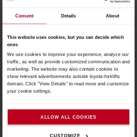
CONTENU
Consent
Details
About
This website uses cookies, but you can decide which
ones
À propos de Toyota
We use cookies to improve your experience, analyze our
traffic, as well as provide customized communication and
Nous connaître
marketing. The website may also contain cookies to
Choisir Toyota
show relevant advertisements outside toyota-forklifts
domain. Click "View Details" to read more and customize
Toyota Production System
your cookie settings.
Le Concept de Service Toyota (TSC)
Système Actif de Stabilité (SAS)
ALLOW ALL COOKIES
Nous contacter
Découvrez nos offres d'emploi
CUSTOMIZE