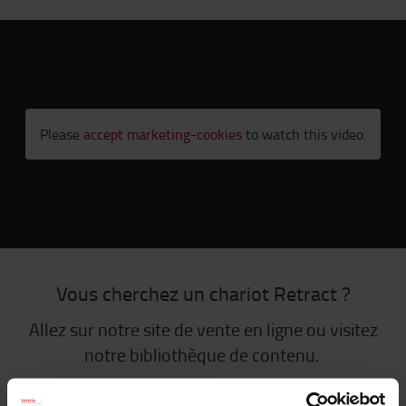
Please
accept marketing-cookies
to watch this video.
Vous cherchez un chariot Retract ?
Allez sur notre site de vente en ligne ou visitez
notre bibliothèque de contenu.
CHARIOTS RETRACT
BIBLIOTHÈQUE DE