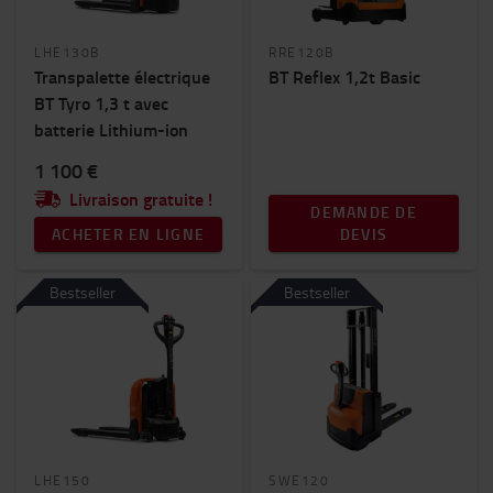
LHE130B
RRE120B
Transpalette électrique
BT Reflex 1,2t Basic
BT Tyro 1,3 t avec
batterie Lithium-ion
1 100 €
Livraison gratuite !
DEMANDE DE
ACHETER EN LIGNE
DEVIS
Bestseller
Bestseller
LHE150
SWE120