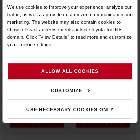
DEVIS
ACHETER EN LIGNE
We use cookies to improve your experience, analyze our
traffic, as well as provide customized communication and
marketing. The website may also contain cookies to
show relevant advertisements outside toyota-forklifts
domain. Click "View Details" to read more and customize
your cookie settings.
LSI200
LHM230WS
ALLOW ALL COOKIES
BT Levio 2t Li-ion à
Transpalette manuel BT
conducteur porté debout
Lifter pour
CUSTOMIZE
environnement humide
767 €
USE NECESSARY COOKIES ONLY
Livraison gratuite !
DEMANDE DE
DEVIS
ACHETER EN LIGNE