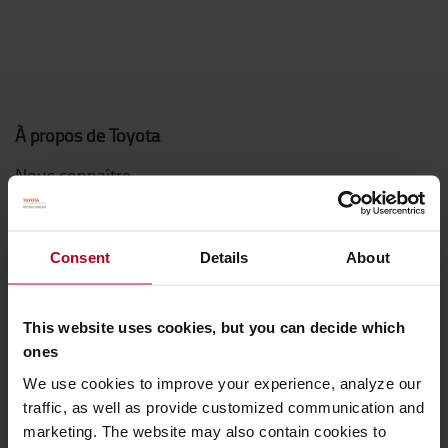
À propos de Toyota
Nous connaître
Choisir Toyota
Toyota Production System
Consent
Details
About
Le Concept de Service Toyota (TSC)
This website uses cookies, but you can decide which
Système Actif de Stabilité (SAS)
ones
Nous contacter
We use cookies to improve your experience, analyze our
Découvrez nos offres d'emploi
traffic, as well as provide customized communication and
marketing. The website may also contain cookies to