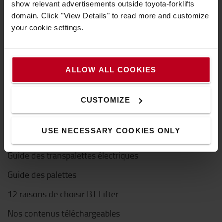
show relevant advertisements outside toyota-forklifts
Comment acheter en ligne ?
domain. Click "View Details" to read more and customize
your cookie settings.
Notre guide pour réussir son achat en ligne
Questions fréquentes
Livraison
ALLOW ALL COOKIES
Paiement
CUSTOMIZE
Nos guides
USE NECESSARY COOKIES ONLY
Guide des transpalettes
Guide des transpalettes électriques
Guide des palettes
12 raisons de choisir BT Lifter
Nos contenus téléchargeables