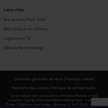
Liens utiles
Nos actions Paris 2024
Bibliothèque de contenu
Logiconomi TV
Découvrez notre blog
Conditions générales de vente
Politique cookies
Paramètre des cookies
Politique de confidentialité
Les prix indiqués sont valables pour les commandes effectuées en ligne
uniquement. Copyright 2026 Toyota Material Handling France - 4 avenue de
l'Europe 77600 Bussy-Saint-Georges - Téléphone : 01 64 77 85 00 - TVA FR 75