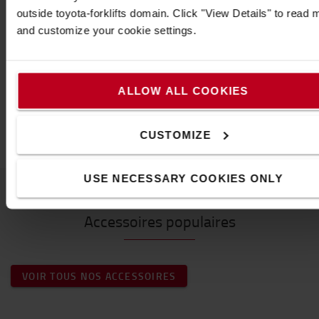
Rotation 30 degrés droite / gauche
outside toyota-forklifts domain. Click "View Details" to read 
Fixation avec goupille de vérrouillage derrière le talon de
and customize your cookie settings.
la fourche
Caractéristiques
Poids
:
205
kg
ALLOW ALL COOKIES
Hauteur
:
60
cm
Largeur
:
2
m
CUSTOMIZE
USE NECESSARY COOKIES ONLY
Accessoires populaires
VOIR TOUS NOS ACCESSOIRES