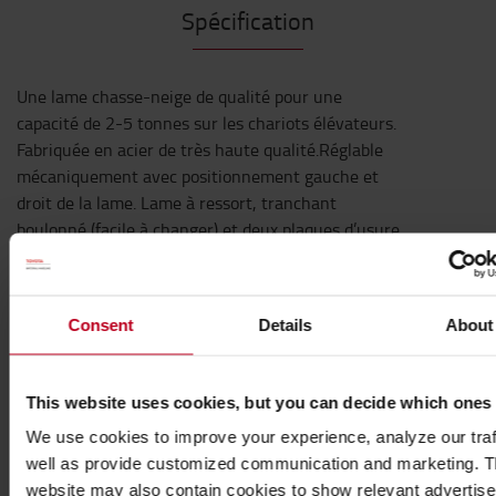
Spécification
Une lame chasse-neige de qualité pour une
capacité de 2-5 tonnes sur les chariots élévateurs.
Fabriquée en acier de très haute qualité.Réglable
mécaniquement avec positionnement gauche et
droit de la lame. Lame à ressort, tranchant
boulonné (facile à changer) et deux plaques d’usure
pour la durabilité. Montée sur les fourches du
chariot élévateur et fixée avec une goupille de
verrouillage derrière les talons de fourche. Les
Consent
Details
About
fourreaux de fourches sont adaptés aux dimensions
maximales de la section de fourche 150x60mm.
This website uses cookies, but you can decide which ones
Caractéristiques techniques
We use cookies to improve your experience, analyze our traf
Fourreaux de fourche : section maximale des fourches :
well as provide customized communication and marketing. 
150x60mm
website may also contain cookies to show relevant advertis