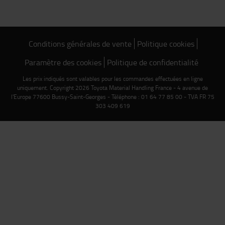
Conditions générales de vente
Politique cookies
Paramètre des cookies
Politique de confidentialité
Les prix indiqués sont valables pour les commandes effectuées en ligne
uniquement. Copyright 2026 Toyota Material Handling France - 4 avenue de
l'Europe 77600 Bussy-Saint-Georges - Téléphone : 01 64 77 85 00 - TVA FR 75
303 409 619