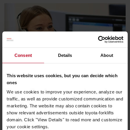
Consent
Details
About
This website uses cookies, but you can decide which
ones
We use cookies to improve your experience, analyze our
Vous êtes client et vous avez besoin
traffic, as well as provide customized communication and
d'information ?
marketing. The website may also contain cookies to
show relevant advertisements outside toyota-forklifts
Pour nous contacter, rien de plus facile ! Vous pouvez
domain. Click "View Details" to read more and customize
nous joindre par email ou par téléphone du lundi au
your cookie settings.
vendredi de 8h à 18h au
01 64 77 85 00
!