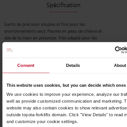
Spécification
Gants de précision souples et fins pour les
environnements secs. Paume en peau de chèvre et
dos de la main en polyester. Très adapté pour les
artisans à domicile et les travaux avec de petits
composants.
Leon est un gant de travail destiné aux travaux de
Consent
Details
About
précision dans des environnements secs. Ce gant fin et
flexible est idéal pour travailler avec de petits
composants, grâce à sa paume fine dotée d'une bonne
This website uses cookies, but you can decide which ones
dextérité. La paume du gant est fabriquée en peau de
We use cookies to improve your experience, analyze our traf
chèvre, tandis que le dos de la main est en polyester.
well as provide customized communication and marketing. 
L'élastique souple situé à l'extrémité du dos de la main,
website may also contain cookies to show relevant advertis
contre le poignet, fait que les Gants Leon se tient bien
outside toyota-forklifts domain. Click "View Details" to read 
sur la main et est confortable, tout en étant facile à
and customize your cookie settings.
enlever.