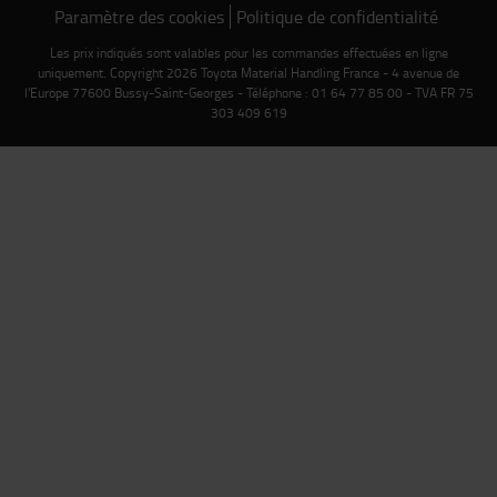
Paramètre des cookies
Politique de confidentialité
Les prix indiqués sont valables pour les commandes effectuées en ligne
uniquement. Copyright 2026 Toyota Material Handling France - 4 avenue de
l'Europe 77600 Bussy-Saint-Georges - Téléphone : 01 64 77 85 00 - TVA FR 75
303 409 619