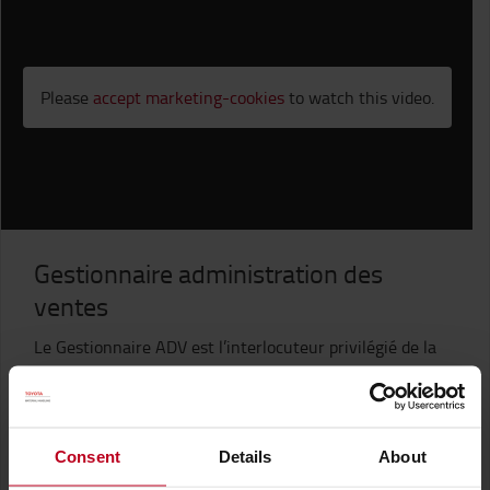
Please
accept marketing-cookies
to watch this video.
Gestionnaire administration des
ventes
Le Gestionnaire ADV est l’interlocuteur privilégié de la
force commerciale de Toyota Material Handling. Il a un
vrai rôle d’accompagnement dans l’atteinte des objectifs
de nos commerciaux. Les principales missions sont
orientées en 3 pôles d’activité : gestion de la prévente,
Consent
Details
About
gestion des commandes de A à Z et gestion