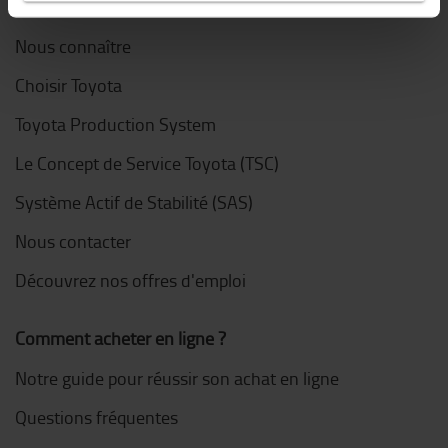
À propos de Toyota
Nous connaître
Choisir Toyota
Toyota Production System
Le Concept de Service Toyota (TSC)
Système Actif de Stabilité (SAS)
Nous contacter
Découvrez nos offres d'emploi
Comment acheter en ligne ?
Notre guide pour réussir son achat en ligne
Questions fréquentes