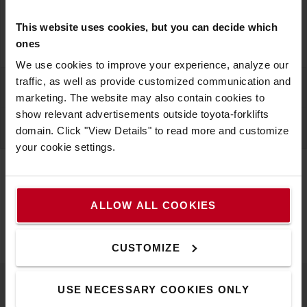
administrative commerciale. Partenaire de premier ordre
le Gestionnaire ADV détient un rôle clé dans
This website uses cookies, but you can decide which
l’organisation commerciale.
ones
We use cookies to improve your experience, analyze our
traffic, as well as provide customized communication and
Gestionnaire flottes et énergie
marketing. The website may also contain cookies to
show relevant advertisements outside toyota-forklifts
Contrôleur de gestion
domain. Click "View Details" to read more and customize
your cookie settings.
POSTULER EN LIGNE
ALLOW ALL COOKIES
CUSTOMIZE
USE NECESSARY COOKIES ONLY