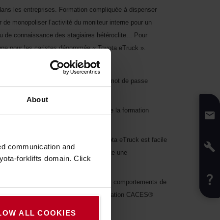
 dans les entreprises. Formation compliquée à dispenser
r de monopoliser l’activité du moniteur interne pour un
eau de connaissance des stagiaires hétéroclite... Pour
ligne pour les caristes dénommée « Toyota eTruck ».
, au moyen d’un code utilisateur et d’un mot de passe
About
e sujet directement avec le cariste lors de la formation
 conduite.
faits qui aboutissent à l’accident. Toyota eTruck est facile
zed communication and
rmation pratique et apportent au cariste une
ota-forklifts domain. Click
de l’histoire !
ristes l’ayant suivi, car ils adoptent des comportements de
our être conforme à la nouvelle recommandation CACES®
LOW ALL COOKIES