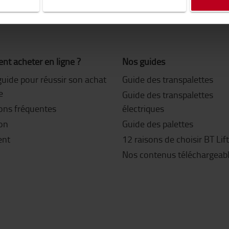
t acheter en ligne ?
Nos guides
guide pour réussir son achat
Guide des transpalettes
e
Guide des transpalettes
ons fréquentes
électriques
son
Guide des palettes
ent
12 raisons de choisir BT Lif
Nos contenus téléchargeab