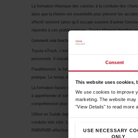
La formation théorique des caristes à la conduite des chari
alors que la théorie est essentielle pour prévenir les accide
effectif restreint (alors qu’il occupe souvent d’autres fonct
répondre à ces problématiques, Toyota Material Handling es
Comment cela fonctionne-t-il ?
Toyota eTruck, c’est un outil d’e-learning à la navigation t
personnels. Il travaille à son rythme, en fonction des imp
Consent
Parallèlement, le formateur interne suit l’évolution du stagiai
pratique. Le temps du formateur est optimisé car il aborde u
This website uses cookies, 
La formation basée sur des faits réels est dispensée sous fo
We use cookies to improve yo
à appréhender et son format de bande dessinée s’adapte par
marketing. The website may a
compréhension plus claire des risques. Enfin, la narration est
"View Details" to read more 
Utilisé en Suède depuis 3 ans, cet e-learning s’est avéré e
conduite très sûrs. La version française est adaptée à la
er
R489/R485 effective le 1
janvier 2020.
USE NECESSARY CO
ONLY