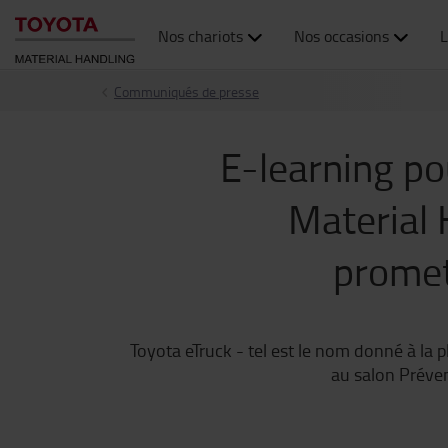
Nos chariots
Nos occasions
L
Communiqués de presse
E-learning po
Material 
promet
Toyota eTruck - tel est le nom donné à la 
au salon Préven