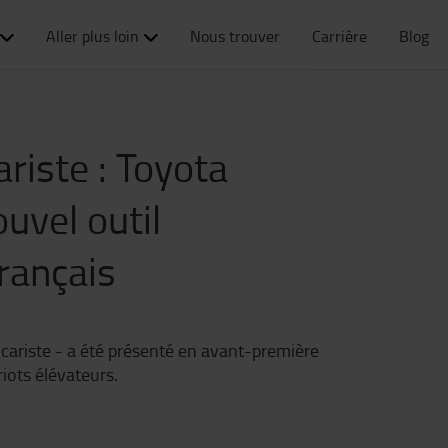
Aller plus loin
Nous trouver
Carrière
Blog
riste : Toyota
uvel outil
rançais
 cariste - a été présenté en avant-première
iots élévateurs.