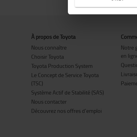
À propos de Toyota
Commen
Nous connaître
Notre 
en lign
Choisir Toyota
Questi
Toyota Production System
Livrai
Le Concept de Service Toyota
(TSC)
Paiem
Système Actif de Stabilité (SAS)
Nous contacter
Découvrez nos offres d'emploi