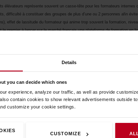
ots élévateurs représente souvent un casse-tête pour les formateurs internes
nts, difficulté à constituer des groupes de plus d’une ou 2 personnes afin évite
ions), effet de lassitude du formateur qui anime trop souvent la formation, niv
t le premier à lancer sur le marché français une plateforme de formation en 
rès intuitive, qui dure environ 7 heures. Le stagiaire se connecte à la demande
ératifs de production, de son niveau de compétence et d’expérience…
Details
re via son propre profil. S’il détecte une quelconque difficulté, il peut revoir l
niquement les thèmes à réviser et concentre son activité sur la pratique de la
but you can decide which ones
rme d’une histoire narrée qui montre l’origine d’un risque, l’enchaînement des 
ur experience, analyze our traffic, as well as provide customi
faitement au public cible. Les événements racontés sont cohérents avec la fo
lso contain cookies to show relevant advertisements outside toy
 captivante et incite le stagiaire à terminer la formation pour connaître l’issue 
and customize your cookie settings.
fficace, économique et donne d’excellents résultats sur la durée auprès des ca
 législation nationale et suit le système CACES® R389. Elle sera modifiée p
OKIES
CUSTOMIZE
AL