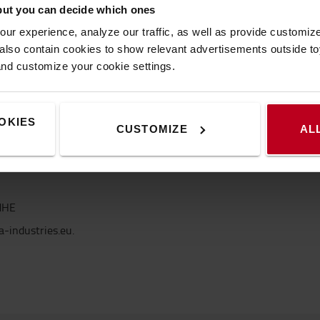
rait être achevée au
but you can decide which ones
mmentaire sur les aspects
ur experience, analyze our traffic, as well as provide customi
 que l'opération ne sera pas
lso contain cookies to show relevant advertisements outside toy
and customize your cookie settings.
OKIES
CUSTOMIZE
AL
MHE
-industries.eu.