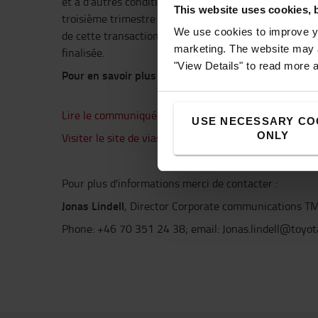
et à d'autres conditions préalables générales, et dev
This website uses cookies, 
troisième trimestre de 2022. TMHE ne fera aucun co
We use cookies to improve yo
de cette transaction en plus de cette déclaration tant
marketing. The website may a
finalisée.
"View Details" to read more 
Pour en savoir plus :
Lire le communiqué Toyota Industries Corporation
USE NECESSARY CO
ONLY
Visiter le site de viastore
Pour plus d'informations merci de contacter :
Jonas Lindell
, Director Corporate communications T
Phone: +46 70 351 24 38; email: Jonas.lindell@toyota