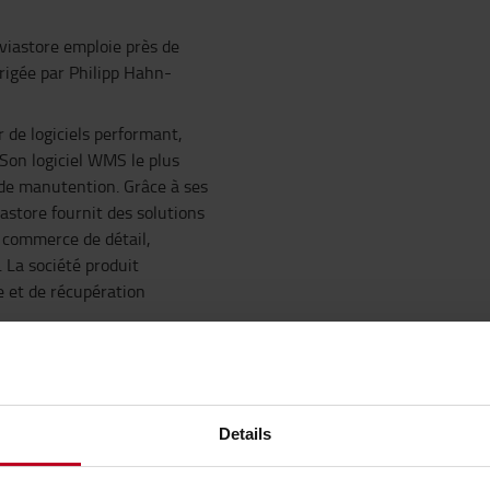
viastore emploie près de
rigée par Philipp Hahn-
 de logiciels performant,
Son logiciel WMS le plus
 de manutention. Grâce à ses
astore fournit des solutions
e commerce de détail,
e. La société produit
 et de récupération
sition apportera dans les
 les clients dans leur
 automatisées et intégrées,
te.
Details
es autorités de la concurrence