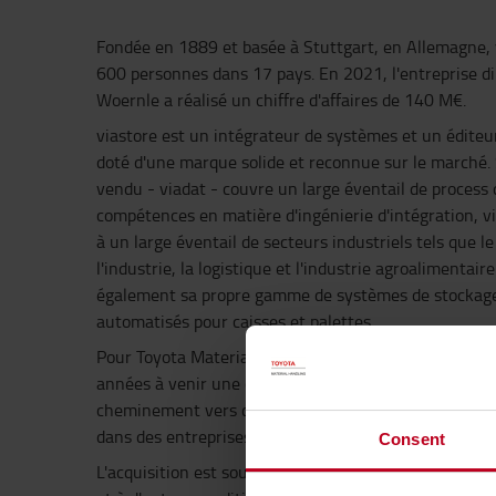
Fondée en 1889 et basée à Stuttgart, en Allemagne, 
600 personnes dans 17 pays. En 2021, l'entreprise di
Woernle a réalisé un chiffre d'affaires de 140 M€.
viastore est un intégrateur de systèmes et un éditeur
doté d'une marque solide et reconnue sur le marché. 
vendu - viadat - couvre un large éventail de process
compétences en matière d'ingénierie d'intégration, vi
à un large éventail de secteurs industriels tels que l
l'industrie, la logistique et l'industrie agroalimentair
également sa propre gamme de systèmes de stockage
automatisés pour caisses et palettes.
Pour Toyota Material Handling Europe (TMHE), l'acqui
années à venir une capacité accrue pour accompagner
cheminement vers des solutions de manutention plus
dans des entreprises de taille moyenne ou même peti
Consent
L'acquisition est soumise à l'approbation ordinaire d