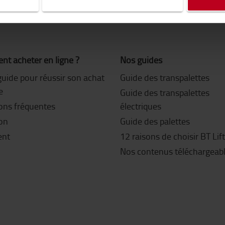
t acheter en ligne ?
Nos guides
guide pour réussir son achat
Guide des transpalettes
e
Guide des transpalettes
ons fréquentes
électriques
son
Guide des palettes
ent
12 raisons de choisir BT Lif
Nos contenus téléchargeab