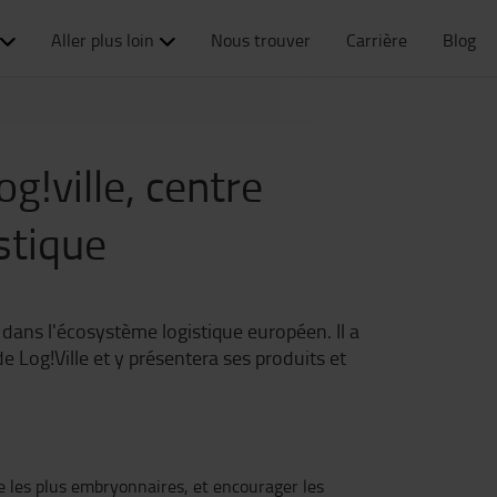
Aller plus loin
Nous trouver
Carrière
Blog
g!ville, centre
stique
 dans l'écosystème logistique européen. Il a
 Log!Ville et y présentera ses produits et
e les plus embryonnaires, et encourager les