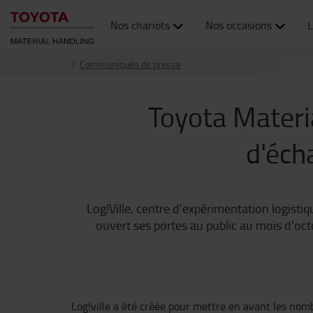
Nos chariots
Nos occasions
L
Communiqués de presse
Toyota Materia
d'écha
Log!Ville, centre d'expérimentation logisti
ouvert ses portes au public au mois d'oct
Log!ville a été créée pour mettre en avant les nom