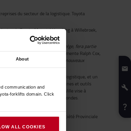
reprises du secteur de la logistique. Toyota
 Ventes de Toyota Material Handling à Willebroek,
ur commercial de notre branche belge, fera partie
 du secteur de la manutention
, commente Ralph Cox,
About
res peuvent venir y découvrir les nouveaux
t les solutions du secteur de la logistique, et un
s dernières possibilités des machines et outils
zed communication and
voir la logistique de demain. Log!Ville vise à
ota-forklifts domain. Click
orer lors de séminaires et tables rondes.
ent régional européen) et POM (Société Provinciale
LOW ALL COOKIES