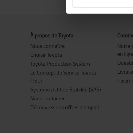
À propos de Toyota
Commen
Nous connaître
Notre 
en lign
Choisir Toyota
Questi
Toyota Production System
Livrai
Le Concept de Service Toyota
(TSC)
Paiem
Système Actif de Stabilité (SAS)
Nous contacter
Découvrez nos offres d'emploi