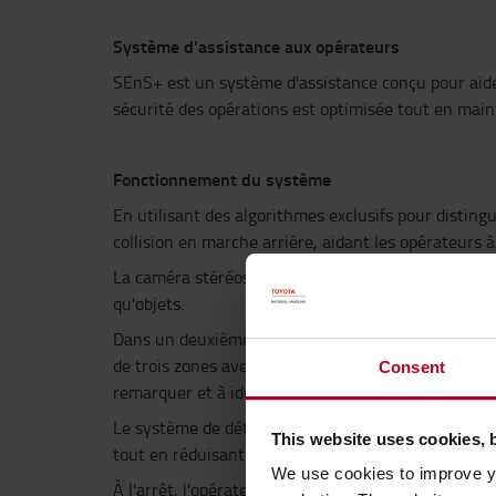
Système d'assistance aux opérateurs
SEnS+ est un système d'assistance conçu pour aider 
sécurité des opérations est optimisée tout en mai
Fonctionnement du système
En utilisant des algorithmes exclusifs pour disting
collision en marche arrière, aidant les opérateurs 
La caméra stéréoscopique, conçue exclusivement pou
qu'objets.
Dans un deuxième temps, elle distingue les piétons
de trois zones avec des alertes et un contrôle de la
Consent
remarquer et à identifier par les opérateurs.
Le système de détection dynamique adaptatif en fon
This website uses cookies, 
tout en réduisant le nombre de fausses alertes et d
We use cookies to improve yo
À l'arrêt, l'opérateur est informé de la présence d'