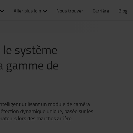
Aller plus loin
Nous trouver
Carrière
Blog
e le système
 sa gamme de
ntelligent utilisant un module de caméra
e détection dynamique unique, basée sur les
rateurs lors des marches arrière.