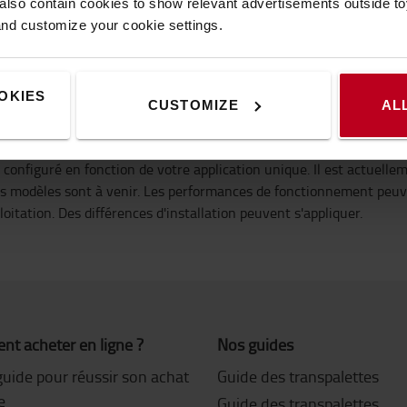
lso contain cookies to show relevant advertisements outside toy
re, un dispositif de prévention des mouvements de démarrage limite
and customize your cookie settings.
s marchandises, les rayonnages et les autres infrastructures sont 
OKIES
CUSTOMIZE
AL
ûts non désirés pour le chariot, la productivité et l'ergonomie d
 configuré en fonction de votre application unique. Il est actuell
res modèles sont à venir. Les performances de fonctionnement peuve
ploitation. Des différences d'installation peuvent s'appliquer.
t acheter en ligne ?
Nos guides
guide pour réussir son achat
Guide des transpalettes
e
Guide des transpalettes