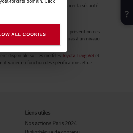
ota-forklifts domain. Click
 le démarrage du chariot pour assurer la sécurité
également mieux protégés grâce à la prévention des
LOW ALL COOKIES
u conducteur sont également maintenues à un niveau
ement disponible sur les modèles
Toyota Traigo48
et
nt varier en fonction des spécifications et de
Liens utiles
Nos actions Paris 2024
Bibliothèque de contenu