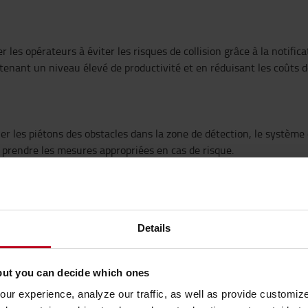
les opérateurs à éviter les risques de collision grâce à la notific
ntenant un niveau élevé de productivité et en réduisant les coûts
uer les piétons des obstacles dans la zone de détection, le système
à prendre les mesures appropriées en cas de risque.
r les chariots élévateurs, détecte dans un premier temps les obs
 des objets en fonction de leur position debout et de leur silhoue
 vitesse différents en fonction de la zone et du type d'objet. SEnS+ 
Details
ction de la vitesse de déplacement et de l’angle de braquage des 
but you can decide which ones
e ralentissements inutiles. Le niveau de productivité et d'efficaci
ur experience, analyze our traffic, as well as provide customi
obstacles derrière le chariot élévateur avant de commencer à se dép