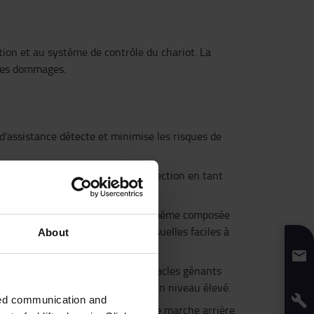
ation et au système de contrôle du chariot. La
 des dommages.
 d'assistance détecte et minimise les risques de
tacles situés dans la zone de détection en tant
tte. La zone de détection est elle-même composée
fournit des alertes sonores et visuelles faciles à
About
roues permet d’identifier les obstacles gênants
té des opérations est maintenu à un niveau élevé.
zed communication and
lacer. Si l'opérateur tente de faire marche arrière