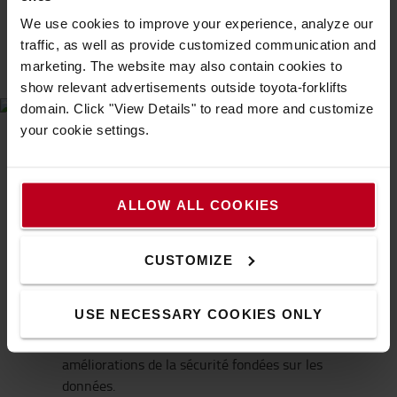
utilisation sûre et efficace des chariots élévateurs,
We use cookies to improve your experience, analyze our
réduisant considérablement le risque d’accidents, de
traffic, as well as provide customized communication and
blessures et de dommages aux équipements.
marketing. The website may also contain cookies to
show relevant advertisements outside toyota-forklifts
domain. Click "View Details" to read more and customize
your cookie settings.
Logiconomi Connections pour la sécurité
Grâce au programme
Logiconomi Connections
, nous
avons identifié des fournisseurs de solutions innovantes
ALLOW ALL COOKIES
pour répondre aux défis typiques de la sécurité et
soutenir le secteur.
AX‑System
- Contrôle du trafic basé sur l’IA, qui
CUSTOMIZE
prévient activement les situations dangereuses
dans les entrepôts.
USE NECESSARY COOKIES ONLY
CombiQ
– Capteurs intelligents qui détectent les
impacts sur les rayonnages et soutiennent les
améliorations de la sécurité fondées sur les
données.