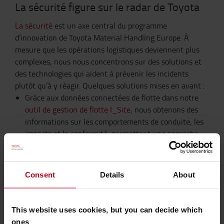
La sécurité figure sur le radar de Toyota
La sécurité
est un axe central du programme
d’innovation de Toyota Material Handling Europe. À
mesure que les opérations logistiques deviennent plus
complexes, nous nous concentrons sur des solutions et
des technologies qui aident à prévenir les incidents
plutôt qu’à y réagir. Quelques solutions mises en avant :
Grâce aux données connectées de flotte dans notre
outil de gestion de flotte I_Site
, nous obtenons des
informations sur les comportements de conduite, les
impacts et la conformité, permettant une approche
plus proactive de la sécurité au travail.
L’automatisation et les chariots AGV (automated
guided vehicles)
jouent un rôle important en prenant
Consent
Details
About
en charge les tâches répétitives et à haut risque,
créant une interaction plus sûre entre les personnes,
les véhicules et les marchandises.
This website uses cookies, but you can decide which
Une
formation complète des caristes
garantit une
ones