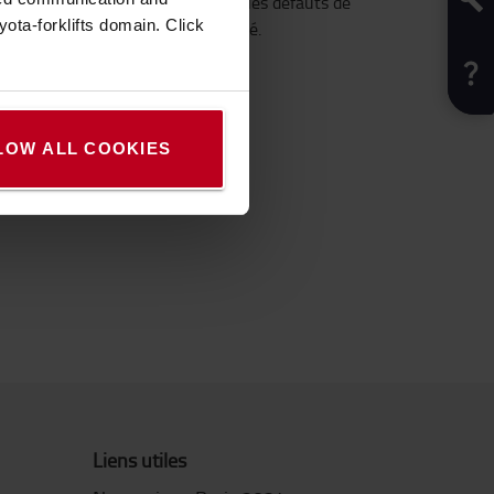
st assorti d'une garantie à vie sur les défauts de
ota-forklifts domain. Click
pourront témoigner de leur longévité.
ROLLEYS ET SCOOTERS
LOW ALL COOKIES
leys
Liens utiles