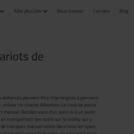
Aller plus loin
Nous trouver
Carrière
Blog
ariots de
s distances peuvent être trop longues à parcourir
 utiliser un chariot élévateur. Le coup de pouce
ort manuel. Rendez-vous d'un point A à un point
n transportant des outils sur le trolley qui y
t de transport manuel existe dans tous les types
e à l'industrie manufacturière, en passant par les