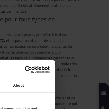
ectronique. Il est extrêmement pratique pour
etites commandes.
e pour tous types de
el est apparu pour la première fois dans les
70, et dispose maintenant de sa version
de fabrication de ce produit, la qualité, les
sont perfectionnés. Nous savons à quoi
ail et les besoins quotidiens des personnes qui
orte le nom de son année d'origine. Il roule très
nipuler, même avec des outils lourds. Un frein
e arrière, laissant les deux mains libres pour la
 besoin de freinage manuel.
About
e
el est fabriqué en Suède à partir d'acier et de
és et remis dans le circuit de production, ce qui
zed communication and