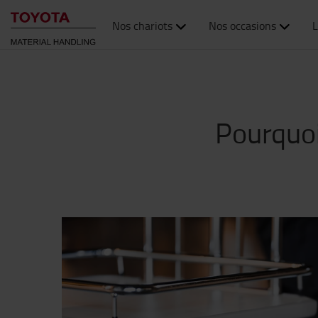
Nos chariots
Nos occasions
L
Pourquoi