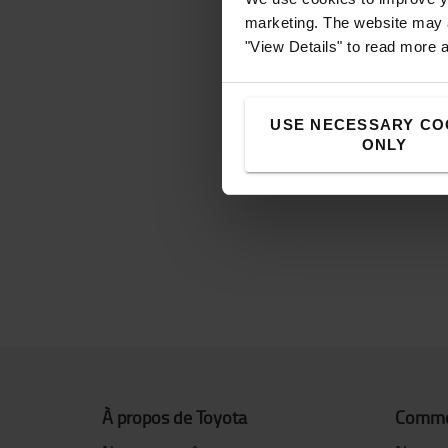
marketing. The website may a
"View Details" to read more 
USE NECESSARY CO
ONLY
Sél
À propos de Toyota
Commen