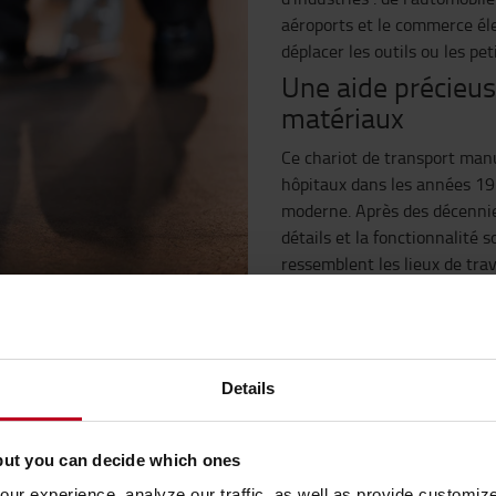
aéroports et le commerce él
déplacer les outils ou les p
Une aide précieus
matériaux
Ce chariot de transport manu
hôpitaux dans les années 19
moderne. Après des décennies 
détails et la fonctionnalité 
ressemblent les lieux de trav
les utilisent. Le modèle 86 p
doucement et est facile à ma
au pied efficace régule la rou
direction, éliminant ainsi le
Details
Fabriqué en Suèd
Le chariot de transport manu
but you can decide which ones
bois, qui peuvent être recycl
ur experience, analyze our traffic, as well as provide customi