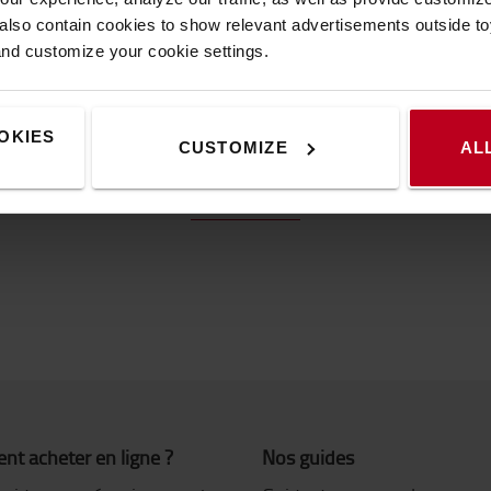
en fait un choix durable. Il e
lso contain cookies to show relevant advertisements outside toy
fabrication, et nos clients 
and customize your cookie settings.
DÉCOUVREZ TOUS NOS T
OKIES
CUSTOMIZE
AL
ection de chariots de transport et trol
t acheter en ligne ?
Nos guides