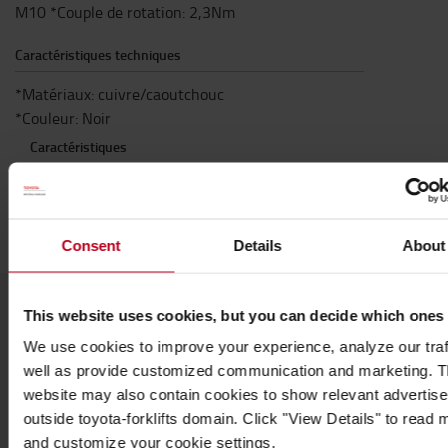
M10 *Couple de rotation: 2,3Nm
Caractéristiques techniques
*Matériaux: cuivre/caoutchouc
*Couleur: Noir
Caractéristiques
Couleur
:
Noir
Longueur
:
7,5
cm
Consent
Details
About
This website uses cookies, but you can decide which ones
Populaire accessoires
We use cookies to improve your experience, analyze our traf
well as provide customized communication and marketing. 
website may also contain cookies to show relevant advertis
outside toyota-forklifts domain. Click "View Details" to read 
VOIR TOUS NOS ACCESSOIRES
and customize your cookie settings.