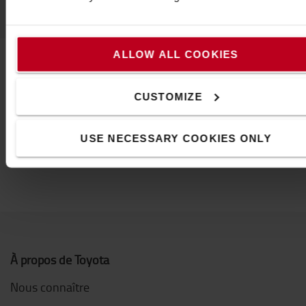
ALLOW ALL COOKIES
Contactez-nous
CUSTOMIZE
USE NECESSARY COOKIES ONLY
À propos de Toyota
Nous connaître