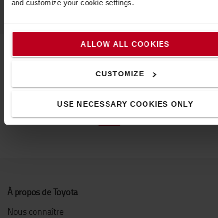
and customize your cookie settings.
ALLOW ALL COOKIES
Contactez-nous
CUSTOMIZE
USE NECESSARY COOKIES ONLY
À propos de Toyota
Nous connaître