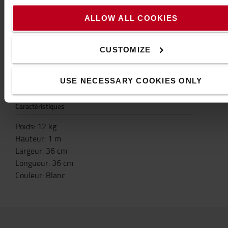
*Capacité : 60 l
*Pression d'eau : 1 bar (14,5 psi)
ALLOW ALL COOKIES
*Longueur : 360 mm
*Largeur : 360 mm
CUSTOMIZE
*Hauteur : 1000 mm
*Poids : 12 kg
*Longueur du tuyau de sortie : 3 m
USE NECESSARY COOKIES ONLY
*Matériau : Plastique/caoutchouc
Caractéristiques
Poids
:
12
kg
Hauteur
:
1
m
Largeur
:
36
cm
Longueur
:
36
cm
Couleur
:
Blanc