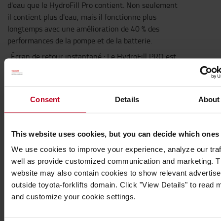
d'eau que le HydroFill Pro contient. Non seulement
il contient plus d'eau, mais il fonctionne plus
longtemps avec une amélioration de 40 % des
performances de la pompe et de la batterie.
-Écran de retour instantané : Le HydroFill PRO est
le seul produit avec un écran LCD tactile intelligent
intégré vous donnant un retour unique en temps
réel. Il affiche une gamme d'informations, de la
Consent
Details
About
charge restante à la pureté de votre eau.
-Alerte de niveau d'eau bas quand vous devez
recharger le réservoir.
This website uses cookies, but you can decide which ones
-Indicateur de décharge pour montrer quand vous
We use cookies to improve your experience, analyze our traf
devez recharger la batterie.
well as provide customized communication and marketing. 
website may also contain cookies to show relevant advertis
-Chargeur 12V inclus (avec adaptateurs pour les
outside toyota-forklifts domain. Click "View Details" to read 
connexions réseau mains EU, UK et US).
and customize your cookie settings.
Caractéristiques techniques