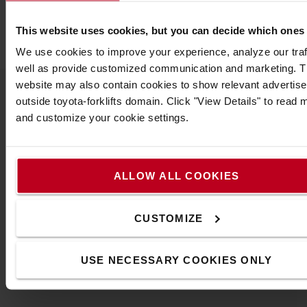
Largeur
:
46
cm
Longueur
:
93
cm
This website uses cookies, but you can decide which ones
We use cookies to improve your experience, analyze our traf
well as provide customized communication and marketing. 
website may also contain cookies to show relevant advertis
outside toyota-forklifts domain. Click "View Details" to read 
Populaire accessoires
and customize your cookie settings.
VOIR TOUS NOS ACCESSOIRES
ALLOW ALL COOKIES
CUSTOMIZE
USE NECESSARY COOKIES ONLY