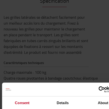
Spécification
Les grilles latérales se détachent facilement pour
un meilleur accès lors du chargement. Fixez à
nouveau les grilles pour maintenir le chargement
en place pendant le transport. Les grilles sont
fabriquées en tubes carrés zingués brillants et sont
équipées de fixations à ressort sur les montants
d'extrémité. Le produit est fourni non assemblé
Caractéristiques techniques
Charge maximale : 100 kg
Quatre roues pivotantes à bandage caoutchouc élastique
gris de 125x32 mm, moyeu à roulement à billes et
protection de sécurité
Caractéristiques
Consent
Details
About
Hauteur
:
1,12
m