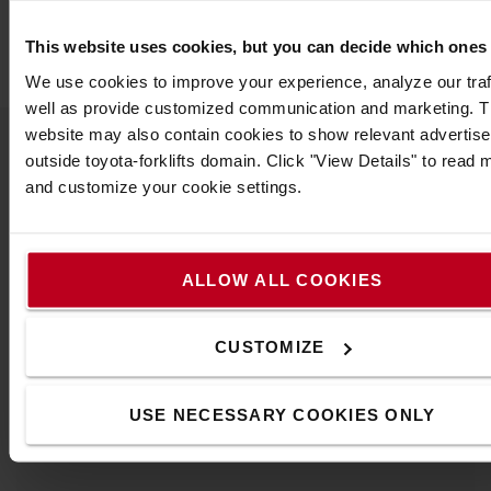
Largeur
:
63
cm
Longueur
:
1,2
m
This website uses cookies, but you can decide which ones
We use cookies to improve your experience, analyze our traf
well as provide customized communication and marketing. 
website may also contain cookies to show relevant advertis
outside toyota-forklifts domain. Click "View Details" to read 
Populaire accessoires
and customize your cookie settings.
VOIR TOUS NOS ACCESSOIRES
ALLOW ALL COOKIES
CUSTOMIZE
USE NECESSARY COOKIES ONLY