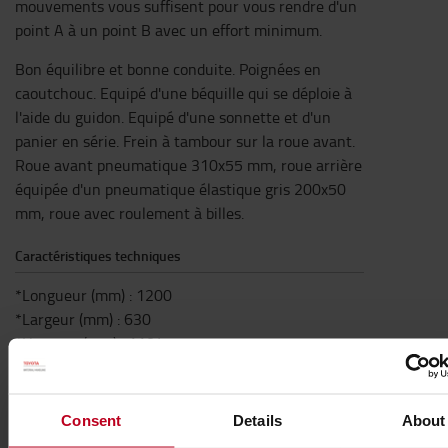
mouvements vous suffisent pour vous rendre d'un
point A à un point B avec un effort minimum.
Bon équilibre et bonne conduite. Poignées en
caoutchouc. Equipé d'une béquille qui se déploie à
l'aide du guidon. Equipé d'une sonnette et d'un
panier en série. Frein à tambour sur la roue avant.
Roue avant pneumatique 310x55 mm, roue arrière
équipée d'un pneumatique élastique gris 200x50
mm, roue avec roulement à billes.
Caractéristiques techniques
*Longueur (mm) : 1200
*Largeur (mm) : 630
*Hauteur (mm) : 1104
Caractéristiques
Poids
:
17
kg
Consent
Details
About
Hauteur
:
1,104
m