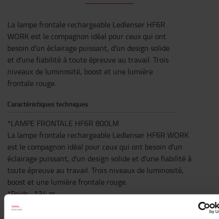
La lampe frontale rechargeable Ledlenser HF6R
WORK est le compagnon idéal pour ceux qui ont
besoin d'un éclairage puissant, d'un design solide
et d'une fiabilité à toute épreuve au travail. Trois
niveaux de luminosité, boost et une lumière
frontale rouge.
Caractéristiques techniques
*LAMPE FRONTALE HF6R 800LM
La lampe frontale rechargeable Ledlenser HF6R WORK
est le compagnon idéal pour ceux qui ont besoin d'un
éclairage puissant, d'un design solide et d'une fiabilité à
toute épreuve au travail. Trois niveaux de luminosité,
boost et une lumière frontale rouge.
*Poids : 134 gr
*Angle de déplacement de la tête : 45°
*IP68