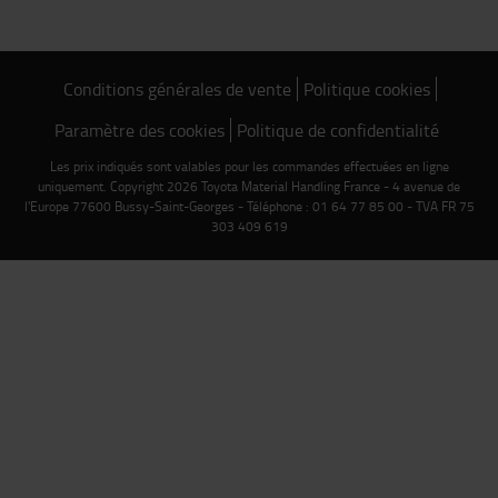
Conditions générales de vente
Politique cookies
Paramètre des cookies
Politique de confidentialité
Les prix indiqués sont valables pour les commandes effectuées en ligne
uniquement. Copyright 2026 Toyota Material Handling France - 4 avenue de
l'Europe 77600 Bussy-Saint-Georges - Téléphone : 01 64 77 85 00 - TVA FR 75
303 409 619