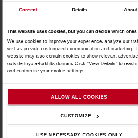
*Temps de chargement complet : 225 minutes
Consent
Details
About
*Température de fonctionnement : -20 à +40
*Nombre de LED 3
*Couleur des LED : Blanc
This website uses cookies, but you can decide which ones
*Température de couleur : 4600K à 5400k
We use cookies to improve your experience, analyze our traf
*Indice de rendu des couleurs : 80
well as provide customized communication and marketing. 
*Test de chute : 2 mètres
website may also contain cookies to show relevant advertis
outside toyota-forklifts domain. Click "View Details" to read 
and customize your cookie settings.
Populaire accessoires
ALLOW ALL COOKIES
CUSTOMIZE
VOIR TOUS NOS ACCESSOIRES
USE NECESSARY COOKIES ONLY