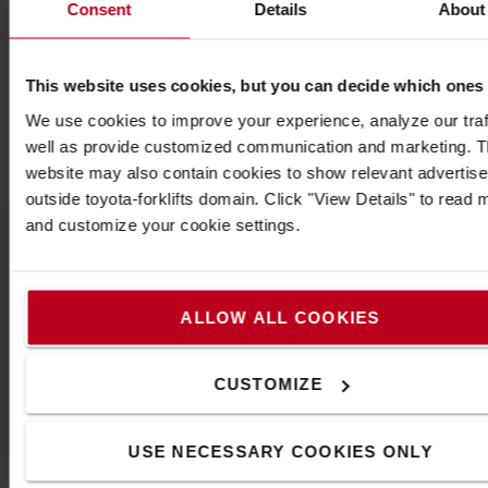
large à un faisceau longue distance très focalisé.
Consent
Details
About
IP54
2 modes d'alimentation
This website uses cookies, but you can decide which ones
Caractéristiques
We use cookies to improve your experience, analyze our traf
Poids
:
98
Gel
well as provide customized communication and marketing. 
website may also contain cookies to show relevant advertis
outside toyota-forklifts domain. Click "View Details" to read 
and customize your cookie settings.
Populaire accessoires
ALLOW ALL COOKIES
VOIR TOUS NOS ACCESSOIRES
CUSTOMIZE
USE NECESSARY COOKIES ONLY