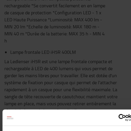
rechargeable *Se convertit facilement en en lampe
de casque de protection *Configuration LED - 1 x
LED Haute Puissance *Luminosité: MAX 400 lm -
MIN 20 lm *Echelle de luminosité: MAX 180 m -
MIN 40 m *Durée de la batterie: MAX 35 h - MIN 4
h
Lampe frontale LED iH5R 400LM
La Ledlenser iH5R est une lampe frontale compacte et
rechargeable à LED de 400 lumens qui vous permet de
garder les mains libres pour travailler. Elle est dotée d'un
système de fixation pour casque qui permet de l'attacher
rapidement à un casque pour une flexibilité maximale. La
sangle de tête recouverte de caoutchouc maintient votre
lampe en place, mais vous pouvez retirer entièrement la
tête de la lampe de la sangle et l'utiliser comme une
lampe à main avec un clip. Le système de mise au point
avancé vous permet de passer rapidement d'un faisceau