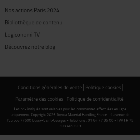
Nos actions Paris 2024
Bibliothèque de contenu
Logiconomi TV
Découvrez notre blog
Conditions générales de vente
Politique cookies
Paramètre des cookies
Politique de confidentialité
Les prix indiqués sont valables pour les commandes effectuées en ligne
uniquement. Copyright 2026 Toyota Material Handling France - 4 avenue de
l'Europe 77600 Bussy-Saint-Georges - Téléphone : 01 64 77 85 00 - TVA FR 75
303 409 619