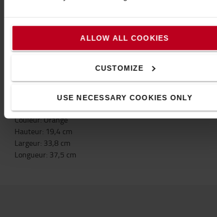
Support/récepteur de ventouse Skipper (via le support
de ventouse)
ALLOW ALL COOKIES
Support/récepteur de pinces Skipper
Clips de réception Skipper (version murale conseillée)
CUSTOMIZE
Clips de sangle de cordon Skipper
Caractéristiques
USE NECESSARY COOKIES ONLY
Poids
:
1,1
kg
Couleur
:
Orange
Hauteur
:
19,4
cm
Largeur
:
33,8
cm
Longueur
:
37,5
cm