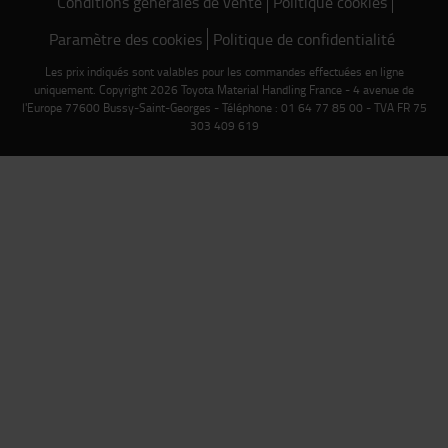
Conditions générales de vente
Politique cookies
Paramètre des cookies
Politique de confidentialité
Les prix indiqués sont valables pour les commandes effectuées en ligne
uniquement. Copyright 2026 Toyota Material Handling France - 4 avenue de
l'Europe 77600 Bussy-Saint-Georges - Téléphone : 01 64 77 85 00 - TVA FR 75
303 409 619