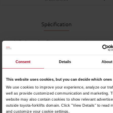
Spécification
La corbeille de recyclage Skipper est un accessoire
robuste et durable pour une utilisation polyvalente
des déchets et du recyclage. La corbeille Skipper
est un support de sac à ordures robuste et durable
Consent
Details
About
pour une utilisation polyvalente des déchets et du
recyclage. Un choix de couleurs est disponible.
This website uses cookies, but you can decide which ones
Se connecte à :
We use cookies to improve your experience, analyze our traf
Poteau de ski et collier de base
well as provide customized communication and marketing. 
Poteau du skipper et colonne de la base (via le collier de
website may also contain cookies to show relevant advertis
la base)
outside toyota-forklifts domain. Click "View Details" to read 
Support de ventouse Skipper
and customize your cookie settings.