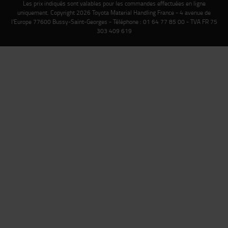
Les prix indiqués sont valables pour les commandes effectuées en ligne
uniquement. Copyright 2026 Toyota Material Handling France - 4 avenue de
l'Europe 77600 Bussy-Saint-Georges - Téléphone : 01 64 77 85 00 - TVA FR 75
303 409 619