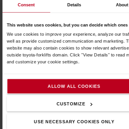
chariot d'entretien pratique. Il suffit d'utiliser les
Consent
Details
About
options additionnelles, telles que le plateau, les
tiroirs et la poubelle, pour faciliter les tâches de
nettoyage et d'hygiène. Vous pouvez également
This website uses cookies, but you can decide which ones
ajouter une poubelle et d'autres produits Skipper
par le biais du raccord/clip arrière, pour une
We use cookies to improve your experience, analyze our traf
meilleure polyvalence de ce chariot au design
well as provide customized communication and marketing. 
révolutionnaire.
website may also contain cookies to show relevant advertis
outside toyota-forklifts domain. Click "View Details" to read 
Caractéristiques techniques
and customize your cookie settings.
*Longueur : 1560 mm
*Largeur : 705 mm
*Hauteur : 1150 mm
ALLOW ALL COOKIES
*Poids : 45 kg
*Couleur : Gris froid 10C et Gris chaud 11C
CUSTOMIZE
*Matériau : HDPE
Se connecte à :
*Poteau et base de la barrière rétractable Skipper
USE NECESSARY COOKIES ONLY
*Cône de sécurité Skipper