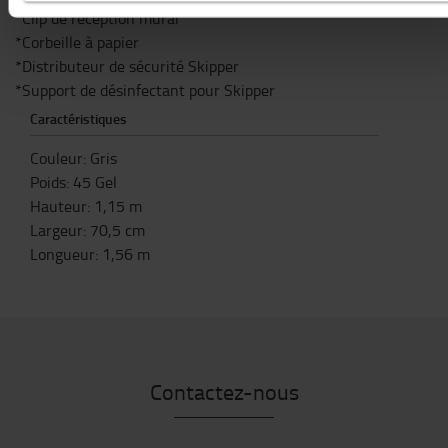
*Clip de réception mural
*Corbeille à papier
*Distributeur de sécurité Skipper
*Support de désinfectant pour Skipper
Caractéristiques
Couleur
:
Gris
Poids
:
45
Gel
Hauteur
:
1,15
m
Largeur
:
70,5
cm
Longueur
:
1,56
m
Contactez-nous