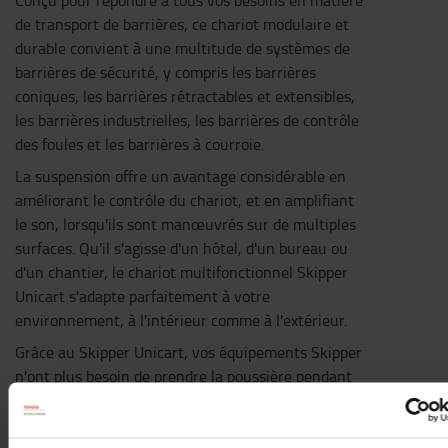
Conçu pour répondre à tous vos besoins en matière
de transport de barrières, ce chariot modulaire et
durable convient à une multitude de systèmes de
barrières de sécurité, y compris les barrières
coniques, les barrières rétractables et extensibles,
les barrières industrielles, les barrières de contrôle
des foules et les barrières à courroie.
La suspension offre un avantage considérable en
améliorant le contrôle du chariot, et en amplifiant
le son, lorsqu'ils sont manœuvrés sur de multiples
surfaces. Qu'il s'agisse d'un hôtel, d'un bureau ou
d'un chantier, le chariot multifonctionnel Skipper
Unicart s'adapte parfaitement à votre
environnement, à l'intérieur comme à l'extérieur.
Grâce au Skipper Unicart, vos équipements Skipper
n'ont plus besoin de prendre la poussière pendant
des mois. Le Skipper Unicart a une longueur
d'avance et se transforme rapidement en un