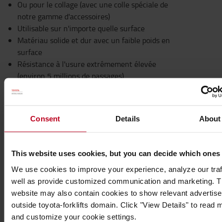
Ou pour le collage (avec une colle spéciale de
notre gamme d'accessoires)
Utilisable sur n'importe quelle surface
Matériau solide et dur avec un faible poids en
surface
Résistance à l'usure extrêmement élevée
(environ 5 millions de passages)
Résistance à la corrosion
Non-conducteur
Immédiatement prêt à l'emploi
Consent
Details
About
Idéal pour la reconstruction de surfaces en
béton ou en bois endommagées
Prévention des accidents par glissade et des
This website uses cookies, but you can decide which ones
coûts qui en découlent
We use cookies to improve your experience, analyze our traf
Sur des supports lisses, froids, mouillés,
well as provide customized communication and marketing. 
humides, huileux ou gras
website may also contain cookies to show relevant advertis
Convient à un usage en intérieur et en extérieur
outside toyota-forklifts domain. Click "View Details" to read 
Caractéristiques techniques
and customize your cookie settings.