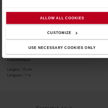
*Convient à un trafic moyen, grain 46, 3,8 mm
d'épaisseur
*En plastique renforcé de fibres de verre (GRP)
ALLOW ALL COOKIES
*Surface antidérapante à grain d'oxyde d'aluminium
*Matériau composite Iso-Polyester-Résine
CUSTOMIZE
*Convient aux températures de - 20 à + 120ºC
*Résistant aux UV
*Retardateur de flamme
USE NECESSARY COOKIES ONLY
*Antidérapant exceptionnel R13 (ASR A1.5/1,2)
Caractéristiques
Largeur
:
75
cm
Longueur
:
1
m