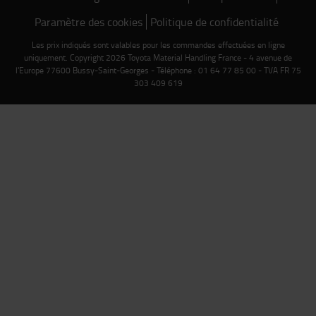
Paramètre des cookies
Politique de confidentialité
Les prix indiqués sont valables pour les commandes effectuées en ligne
uniquement. Copyright 2026 Toyota Material Handling France - 4 avenue de
l'Europe 77600 Bussy-Saint-Georges - Téléphone : 01 64 77 85 00 - TVA FR 75
303 409 619