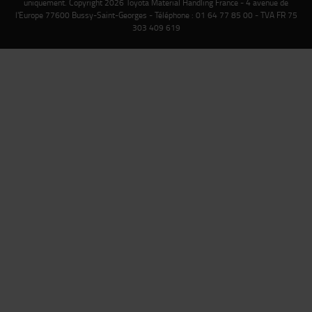
uniquement. Copyright 2026 Toyota Material Handling France - 4 avenue de
l'Europe 77600 Bussy-Saint-Georges - Téléphone : 01 64 77 85 00 - TVA FR 75
303 409 619