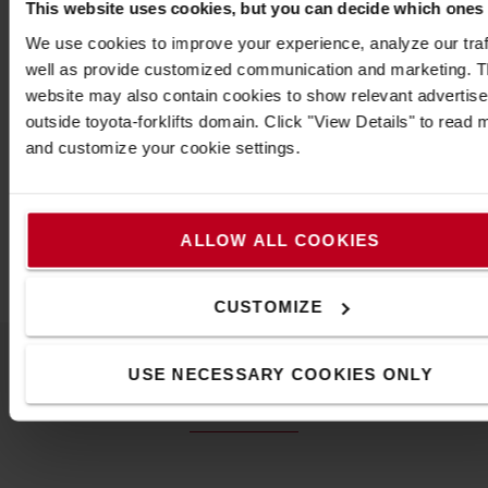
This website uses cookies, but you can decide which ones
Caractéristiques techniques
We use cookies to improve your experience, analyze our traf
well as provide customized communication and marketing. 
*Adhésif : adhésif acrylique modifié résistant à la lumière
website may also contain cookies to show relevant advertis
*Force d'adhérence : 21 N/25 mm
outside toyota-forklifts domain. Click "View Details" to read 
*Résistance thermique : entre -40 °C et +100 °C
and customize your cookie settings.
*Test d'inflammabilité : DIN EN 13501-1 / Classe E
Caractéristiques
Largeur
:
4
cm
ALLOW ALL COOKIES
Longueur
:
1
m
CUSTOMIZE
USE NECESSARY COOKIES ONLY
Contactez-nous