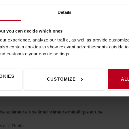
Spécification
Details
but you can decide which ones
ugmentent la sécurité durant la manipulation
Carac
alement de protéger les surfaces délicates.
ur experience, analyze our traffic, as well as provide customi
Poids
:
lso contain cookies to show relevant advertisements outside toy
lques secondes, pour un résultat incomparable :
Coule
and customize your cookie settings.
rge ne glisse et ne tombe des fourches est
Large
Longu
OKIES
CUSTOMIZE
AL
 fourches en option
ourches télescopiques
he supérieure, une âme intérieure métallique et une
et à l'huile.