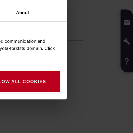
About
téristiques
zed communication and
4,8
kg
ota-forklifts domain. Click
ur
:
Noir
ur
:
7,8
cm
eur
:
1,4
m
LOW ALL COOKIES