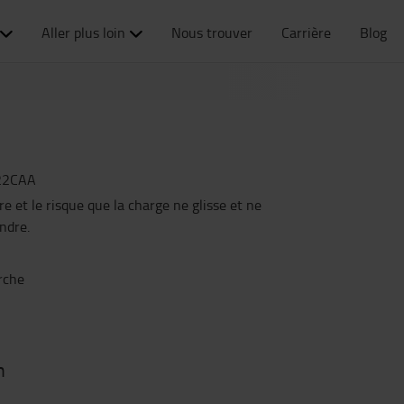
Aller plus loin
Nous trouver
Carrière
Blog
22CAA
re et le risque que la charge ne glisse et ne
ndre.
urche
n