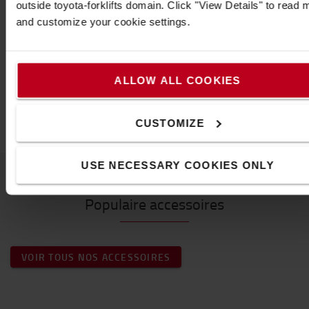
outside toyota-forklifts domain. Click "View Details" to read 
Caractéristiques
and customize your cookie settings.
Poids
:
37
kg
Couleur
:
Noir
Hauteur
:
4,6
cm
ALLOW ALL COOKIES
Largeur
:
12,2
cm
Longueur
:
2
m
CUSTOMIZE
USE NECESSARY COOKIES ONLY
Populaire accessoires
VOIR TOUS NOS ACCESSOIRES