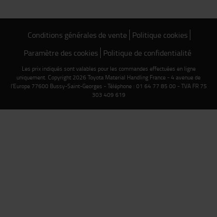
Conditions générales de vente
Politique cookies
Paramètre des cookies
Politique de confidentialité
Les prix indiqués sont valables pour les commandes effectuées en ligne
uniquement. Copyright 2026 Toyota Material Handling France - 4 avenue de
l'Europe 77600 Bussy-Saint-Georges - Téléphone : 01 64 77 85 00 - TVA FR 75
303 409 619