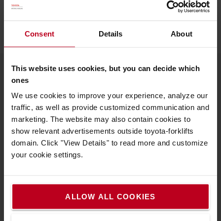
Consent
Details
About
This website uses cookies, but you can decide which
ones
À propos de Toyota
We use cookies to improve your experience, analyze our
Nous connaître
traffic, as well as provide customized communication and
marketing. The website may also contain cookies to
Choisir Toyota
show relevant advertisements outside toyota-forklifts
domain. Click "View Details" to read more and customize
Toyota Production System
your cookie settings.
Le Concept de Service Toyota (TSC)
Système Actif de Stabilité (SAS)
ALLOW ALL COOKIES
Nous contacter