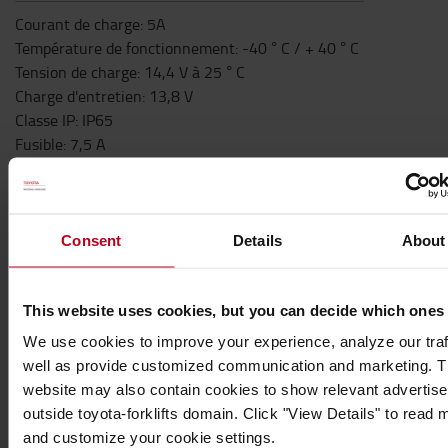
Courant de charge: 5A
Température de fonctionnement: -40 ° C / + 40 ° C
Tension de charge: 14,4 V à 25 ° C
Charge d'entretien: 13,8 V
Classe IP: IP65
Fusible: 7,5 A
Certificat: EN 60335-2-29: 2004 + A2: 210, EN 60335-
1: 2012 + A11: 2014, EN 62233: 2008, EN 55014-1:
2006 + A1: 2009 + A2: 2011, EN 61000-3 -3: 2013, EN
61000- 3-2: 2014, EN 55014-2: 2015
Consent
Details
About
Le kit chargeur 1205 Flex contient:
1 x chargeur multi-charge 1205 Flex
1 câble de connexion MiniPlug Xtreme de 2,5 m
This website uses cookies, but you can decide which ones
1 x câble d'admission MiniPlug de 1,5 m
We use cookies to improve your experience, analyze our traf
1 x jeu de câbles
well as provide customized communication and marketing. 
1 x kit de montage
website may also contain cookies to show relevant advertis
Caractéristiques
outside toyota-forklifts domain. Click "View Details" to read 
and customize your cookie settings.