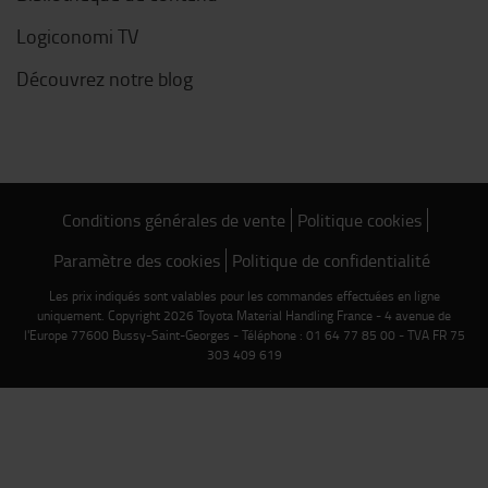
Logiconomi TV
Découvrez notre blog
Conditions générales de vente
Politique cookies
Paramètre des cookies
Politique de confidentialité
Les prix indiqués sont valables pour les commandes effectuées en ligne
uniquement. Copyright 2026 Toyota Material Handling France - 4 avenue de
l'Europe 77600 Bussy-Saint-Georges - Téléphone : 01 64 77 85 00 - TVA FR 75
303 409 619