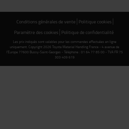
Conditions générales de vente
Politique cookies
Paramètre des cookies
Politique de confidentialité
Les prix indiqués sont valables pour les commandes effectuées en ligne
uniquement. Copyright 2026 Toyota Material Handling France - 4 avenue de
l'Europe 77600 Bussy-Saint-Georges - Téléphone : 01 64 77 85 00 - TVA FR 75
303 409 619