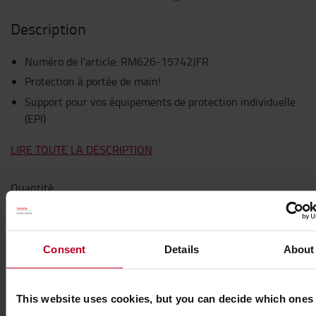
Description
Numéro de l'article
:
RM626-15742JFR
Protection à portée de main!
Support pour vos équipements de protection individuelle
(EPI)
LIRE TOUTE LA DESCRIPTION
Quantité
Consent
Details
About
212 €
212 € / Par pièce
This website uses cookies, but you can decide which ones
Prix HT