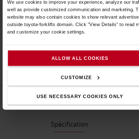
We use cookies to improve your experience, analyze our traf
AJOUTER AU PANIER
well as provide customized communication and marketing. 
website may also contain cookies to show relevant advertis
CONTACTEZ-NOUS
outside toyota-forklifts domain. Click "View Details" to read 
and customize your cookie settings.
Livraison gratuite !
Estimation du délai de livraison sur demande.
1 unités sont en attente de commande
ALLOW ALL COOKIES
Garantie produit
CUSTOMIZE
SPÉCIFICATION
USE NECESSARY COOKIES ONLY
Spécification