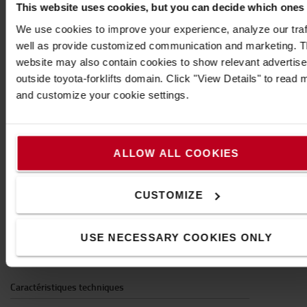
This website uses cookies, but you can decide which ones
Il existe quatre systèmes différents selon le poids
We use cookies to improve your experience, analyze our traf
de l'équipement à installer. Ils se distinguent
well as provide customized communication and marketing. 
principalement par la taille des boules de
website may also contain cookies to show relevant advertis
connexion, de 1 à 2,25 pouces :
outside toyota-forklifts domain. Click "View Details" to read 
1 pouce (taille B) : Pour l'équipement léger,
and customize your cookie settings.
jusqu'à 0,9 kg
1,5 pouces (taille C) : Pour l'équipement jusqu'à
1,8 kg
2,25 pouces (taille D) : Pour l'équipement lourd,
ALLOW ALL COOKIES
jusqu'à 2,7 kg
Pour fixer en toute sécurité des accessoires des
CUSTOMIZE
chariots industriels non suspendus, où des forces
centrifuges très élevées peuvent se produire, il est
USE NECESSARY COOKIES ONLY
recommandé de choisir un système d'une taille de
plus que celle qui est indiquée pour le poids seul.
Caractéristiques techniques