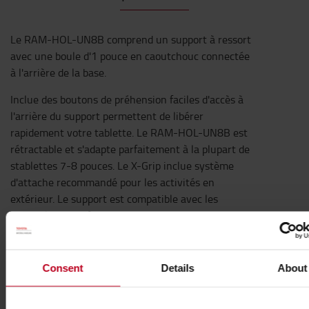
Le RAM-HOL-UN8B comprend un support à ressort
avec une boule d'1 pouce en caoutchouc connectée
à l'arrière de la base.
Inclue des boutons de préhension faciles d'accès à
l'arrière du support permettent de libérer
rapidement votre tablette. Le RAM-HOL-UN8B est
rétractable et s'adapte parfaitement à la plupart de
stablettes 7-8 pouces. Le X-Grip inclue système
d'attache recommandé pour les activités en
extérieur. Le support est compatible avec les
appareils portatifs qui correspondent aux
dimensions indiquées ci-dessous. Il est important
de vérifier les dimensions de l'appareil avec sa
coque, sa housse ou sans accessoire pour régler le
Consent
Details
About
support.
Quelle base utiliser ?