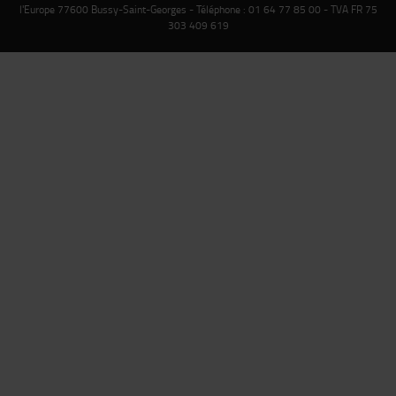
l'Europe 77600 Bussy-Saint-Georges - Téléphone : 01 64 77 85 00 - TVA FR 75
303 409 619