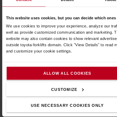
régler le support.
Quelle base utiliser ?
This website uses cookies, but you can decide which ones
Il existe quatre systèmes différents selon le poids
de l'équipement à installer. Ils se distinguent
We use cookies to improve your experience, analyze our traf
principalement par la taille des boules de
well as provide customized communication and marketing. 
connexion, de 1 à 2,25 pouces :
website may also contain cookies to show relevant advertis
outside toyota-forklifts domain. Click "View Details" to read 
1 pouce (taille B) : Pour l'équipement léger,
and customize your cookie settings.
jusqu'à 0,9 kg
1,5 pouces (taille C) : Pour l'équipement jusqu'à
1,8 kg
2,25 pouces (taille D) : Pour l'équipement lourd,
ALLOW ALL COOKIES
jusqu'à 2,7 kg
Pour fixer en toute sécurité des accessoires des
CUSTOMIZE
chariots industriels non suspendus, où des forces
centrifuges très élevées peuvent se produire, il est
recommandé de choisir un système d'une taille de
USE NECESSARY COOKIES ONLY
plus que celle qui est indiquée pour le poids seul.