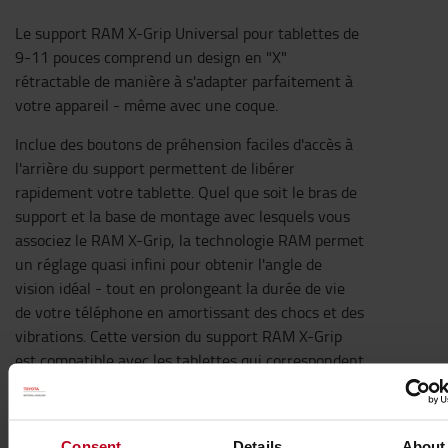
Le support RAM X-Grip Universal pour tablettes de
9-11 pouces comprend un design en "X"
rétractable de manière à s'adapter parfaitement à
votre appareil - même avec une coque.
Inclue des boutons de préhension faciles d'accès à
l'arrière du support permettent de libérer
rapidement votre tablette. Quel que soit le bras de
support et la base de montage avec lesquels vous
associez le RAM X-Grip, la technologie RAM permet
un réglage quasi infini pour obtenir l'angle de
vision idéal - tout en prolongeant la durée de vie
de votre téléphone en amortissant des chocs et des
vibrations. Cette version du support RAM X-Grip
est compatible avec les tablettes qui correspondent
aux dimensions indiquées ci-dessous. Il est
important de vérifier les dimensions de l'appareil
avec sa coque, sa housse ou sans accessoire pour
Consent
Details
About