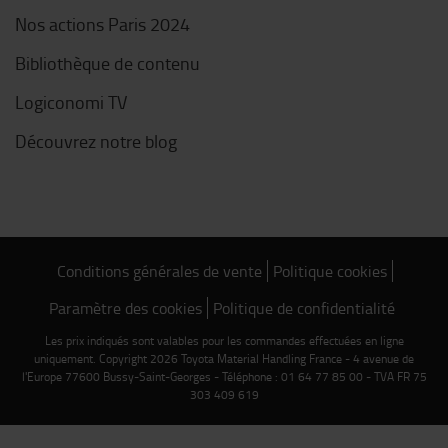
Nos actions Paris 2024
Bibliothèque de contenu
Logiconomi TV
Découvrez notre blog
Conditions générales de vente
Politique cookies
Paramètre des cookies
Politique de confidentialité
Les prix indiqués sont valables pour les commandes effectuées en ligne
uniquement. Copyright 2026 Toyota Material Handling France - 4 avenue de
l'Europe 77600 Bussy-Saint-Georges - Téléphone : 01 64 77 85 00 - TVA FR 75
303 409 619