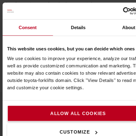
dans les conteneurs, lors du chargement des
camions ou dans les allées étroites des rayonnages.
Un contact "porte fermée" est disponible en option.
Le système inclus deux protecteurs, un de chaque
Consent
Details
About
côté.
Caractéristiques techniques
This website uses cookies, but you can decide which ones
*Remarque : veuillez toujours commander 1 pièce de
We use cookies to improve your experience, analyze our traf
pivot (000-14-20IAP) pour rendre ce système
well as provide customized communication and marketing. 
PilotProtector utilisable et complet.*
website may also contain cookies to show relevant advertis
outside toyota-forklifts domain. Click "View Details" to read 
and customize your cookie settings.
Populaire accessoires
ALLOW ALL COOKIES
CUSTOMIZE