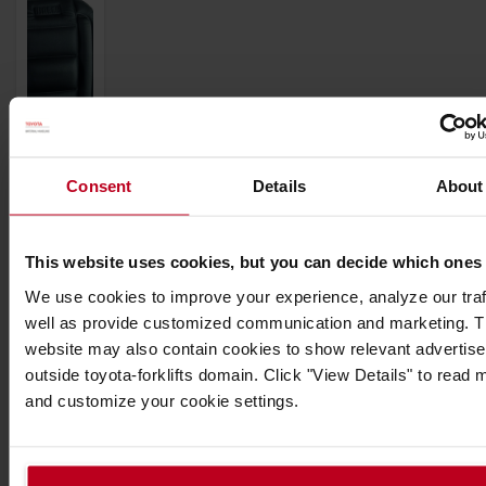
Consent
Details
About
Couvre-
siège
This website uses cookies, but you can decide which ones
chauffant
We use cookies to improve your experience, analyze our traf
Deux
well as provide customized communication and marketing. 
niveaux
website may also contain cookies to show relevant advertis
de
outside toyota-forklifts domain. Click "View Details" to read 
chaleur:
and customize your cookie settings.
chaleur
permanente
ou