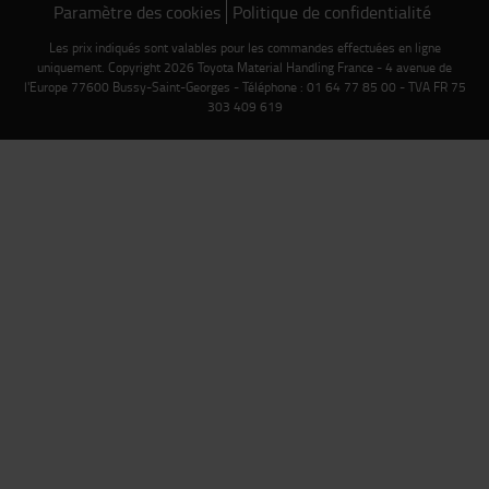
Paramètre des cookies
Politique de confidentialité
Les prix indiqués sont valables pour les commandes effectuées en ligne
uniquement. Copyright 2026 Toyota Material Handling France - 4 avenue de
l'Europe 77600 Bussy-Saint-Georges - Téléphone : 01 64 77 85 00 - TVA FR 75
303 409 619