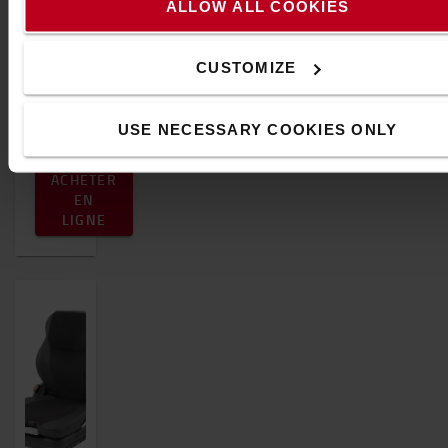
chauffage
ALLOW ALL COOKIES
rapide
Support
CUSTOMIZE
lombaire
intégré
USE NECESSARY COOKIES ONLY
73 €
ACHETER
EN
LIGNE