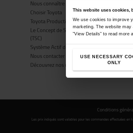
Nous connaître
Notre 
This website uses cookies, 
en lign
Choisir Toyota
Questi
We use cookies to improve yo
Toyota Production System
marketing. The website may a
Livrai
Le Concept de Service Toyota
"View Details" to read more 
(TSC)
Paiem
Système Actif de Stabilité (SAS)
Nous contacter
USE NECESSARY CO
ONLY
Découvrez nos offres d'emploi
Conditions généra
Les prix indiqués sont valables pour les commandes effectuées en 