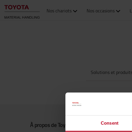
Nos chariots
Nos occasions
L
Solutions et produit
Consent
À propos de Toyota
Commen