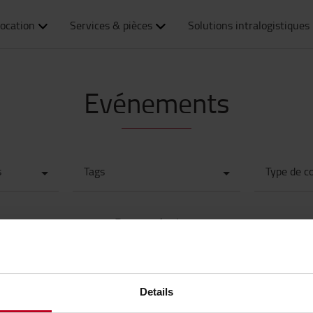
ocation
Services & pièces
Solutions intralogistiques
Evénements
s
Tags
Type de c
Pas de résultats
Details
t acheter en ligne ?
Nos guides