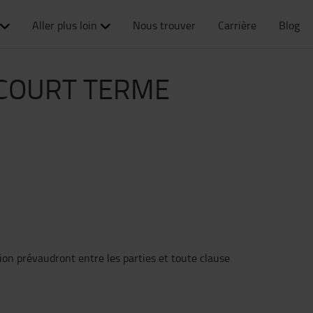
Aller plus loin
Nous trouver
Carrière
Blog
 COURT TERME
tion prévaudront entre les parties et toute clause