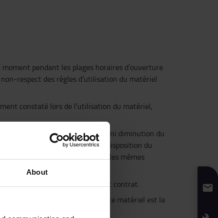
out moment pendant les plages horaires d’ouverture
 non-respect des règles d’utilisation du matériel
ent constaté lors de l’utilisation du matériel,
t du Locataire à aucune indemnité ni diminution du
arante-huit heures, mettre à la disposition du
 ayant, dans la mesure du possible les mêmes
About
semble des dispositions du présent contrat.
 remplacement si la fourniture de ce matériel est la