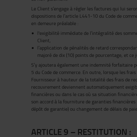
Le Client s’engage à régler les factures qui lui s
dispositions de l’article L441-10 du Code de commer
en demeure préalable :
l'exigibilité immédiate de l’intégralité des somm
Client,
l’application de pénalités de retard correspond
majoré de dix (10) points de pourcentage, et c
S’y ajoutera également une indemnité forfaitaire 
5 du Code de commerce. En outre, lorsque les frai
Fournisseur à hauteur de la totalité des frais de re
recouvrement deviennent automatiquement exigibles 
financières ou dans le cas où sa situation financi
son accord à la fourniture de garanties financières
dépôt de garantie) ou changement de délais de pai
ARTICLE 9 – RESTITUTION :