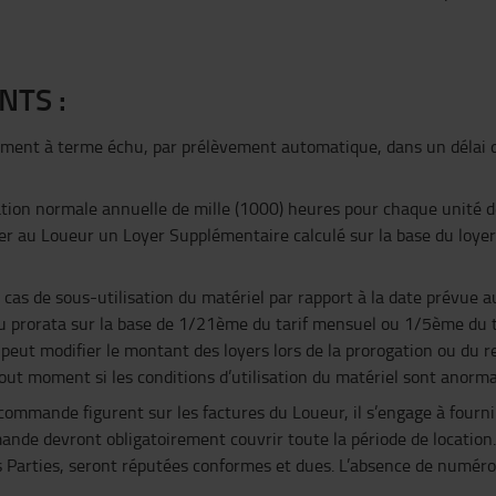
NTS :
ement à terme échu, par prélèvement automatique, dans un délai d
ation normale annuelle de mille (1000) heures pour chaque unité de
erser au Loueur un Loyer Supplémentaire calculé sur la base du loy
s de sous-utilisation du matériel par rapport à la date prévue au
au prorata sur la base de 1/21ème du tarif mensuel ou 1/5ème du t
r peut modifier le montant des loyers lors de la prorogation ou du 
out moment si les conditions d’utilisation du matériel sont anorma
ommande figurent sur les factures du Loueur, il s’engage à fournir
nde devront obligatoirement couvrir toute la période de location. 
s Parties, seront réputées conformes et dues. L’absence de numér