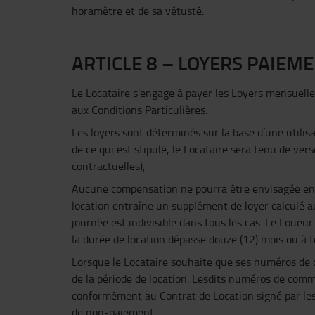
horamètre et de sa vétusté.
ARTICLE 8 – LOYERS PAIEME
Le Locataire s’engage à payer les Loyers mensuell
aux Conditions Particulières.
Les loyers sont déterminés sur la base d’une utilis
de ce qui est stipulé, le Locataire sera tenu de v
contractuelles),
Aucune compensation ne pourra être envisagée en ca
location entraîne un supplément de loyer calculé 
journée est indivisible dans tous les cas. Le Loueu
la durée de location dépasse douze (12) mois ou à t
Lorsque le Locataire souhaite que ses numéros de c
de la période de location. Lesdits numéros de comma
conformément au Contrat de Location signé par le
de non-paiement.