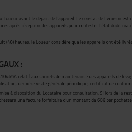
du Loueur avant le départ de l’appareil. Le constat de livraison es
eures après réception des appareils pour contester l’état dudit ma
it (48) heures, le Loueur considère que les appareils ont été livr
GAUX :
5A relatif aux carnets de maintenance des appareils de levage 
lisation, dernière visite générale périodique, certificat de conformi
mise à disposition du Locataire pour consultation. Si lors de la re
dressera une facture forfaitaire d’un montant de 60€ par pochette