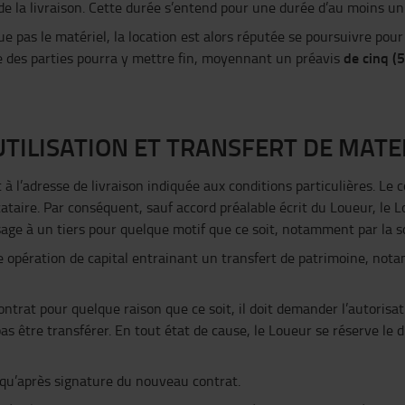
de la livraison. Cette durée s’entend pour une durée d’au moins un 
tue pas le matériel, la location est alors réputée se poursuivre pour
de cinq (5
 des parties pourra y mettre fin, moyennant un préavis
UTILISATION ET TRANSFERT DE MATE
 à l’adresse de livraison indiquée aux conditions particulières. Le 
ataire. Par conséquent, sauf accord préalable écrit du Loueur, le L
’usage à un tiers pour quelque motif que ce soit, notamment par la s
 opération de capital entrainant un transfert de patrimoine, nota
contrat pour quelque raison que ce soit, il doit demander l’autorisa
as être transférer. En tout état de cause, le Loueur se réserve le dr
a qu’après signature du nouveau contrat.