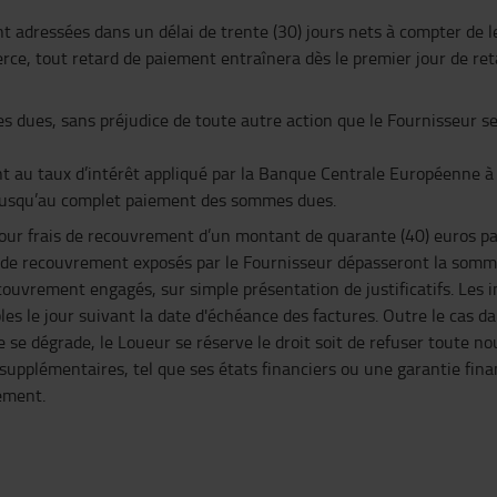
eront adressées dans un délai de trente (30) jours nets à compter 
ce, tout retard de paiement entraînera dès le premier jour de reta
es dues, sans préjudice de toute autre action que le Fournisseur ser
ant au taux d’intérêt appliqué par la Banque Centrale Européenne 
e jusqu’au complet paiement des sommes dues.
pour frais de recouvrement d’un montant de quarante (40) euros p
s de recouvrement exposés par le Fournisseur dépasseront la somm
couvrement engagés, sur simple présentation de justificatifs. Les in
le jour suivant la date d'échéance des factures. Outre le cas dans
ère se dégrade, le Loueur se réserve le droit soit de refuser tout
 supplémentaires, tel que ses états financiers ou une garantie fin
ement.