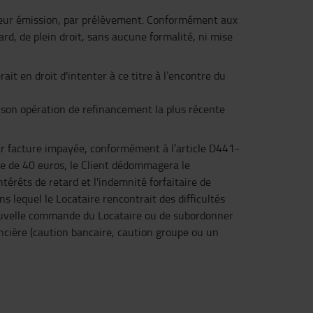
de leur émission, par prélèvement. Conformément aux
rd, de plein droit, sans aucune formalité, ni mise
ait en droit d'intenter à ce titre à l’encontre du
à son opération de refinancement la plus récente
ar facture impayée, conformément à l’article D441-
e de 40 euros, le Client dédommagera le
térêts de retard et l'indemnité forfaitaire de
 lequel le Locataire rencontrait des difficultés
e nouvelle commande du Locataire ou de subordonner
ancière (caution bancaire, caution groupe ou un