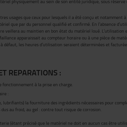
matériel physiquement au sein de son entité juridique, sous réserve 
autres usages que ceux pour lesquels il a été conçu et notamment à
riel que par du personnel qualifié et confirmé. En l’absence d’util
re veillera au maintien en bon état du matériel loué. L’utilisation 
faillance apparaissait au compteur horaire ou à une pièce de matér
; à défaut, les heures d’utilisation seraient déterminées et factur
ET REPARATIONS :
e fonctionnement à la prise en charge.
ire :
le, lubrifiants) la fourniture des ingrédients nécessaires pour compl
us au froid, au gel : contre tout risque de corrosion.
tterie (étant précisé que le matériel ne doit en aucun cas être utili