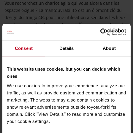
Vous recherchez un chariot agile qui vous aidera dans les
espaces exigus ? La manœuvrabilité est un élément clé du
design du Traigo 48, pour une utilisation aisée dans les lieux
les plus exigus. Ce chariot est aussi efficace pour un travail à
l'intérieur dans des rayonnages qu'à l'extérieur dans une cour
ou sur un quai de chargement.
Consent
Details
About
This website uses cookies, but you can decide which
ones
We use cookies to improve your experience, analyze our
traffic, as well as provide customized communication and
marketing. The website may also contain cookies to
show relevant advertisements outside toyota-forklifts
domain. Click "View Details" to read more and customize
your cookie settings.