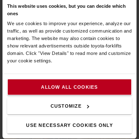
This website uses cookies, but you can decide which
ones
Vous recherchez une solution flexible et fiable pour la
We use cookies to improve your experience, analyze our
manutention des charges ? Le Traigo 48 est à la fois
traffic, as well as provide customized communication and
polyvalent et puissant, avec une vitesse de déplacement
marketing. The website may also contain cookies to
maximale de 20 km par heure et une accélération rapide pour
show relevant advertisements outside toyota-forklifts
les opérations intensives à l'intérieur et à l'extérieur. La
domain. Click "View Details" to read more and customize
conception à quatre roues lui octroie une stabilité optimale
your cookie settings.
et est idéalement adaptée aux utilisations sur surfaces
irrégulières.
ALLOW ALL COOKIES
CUSTOMIZE
USE NECESSARY COOKIES ONLY