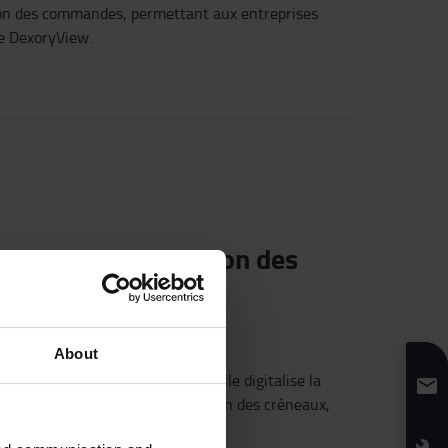
ution des commandes, permettant aux entreprises
me DexoryView.
e
entrante
, de gestion des
rie et tout mode de
About
oud collaborative et
connectée
. Elle
digitalise
la
raison finale,
en
incluant
la gestion des
créneaux
,