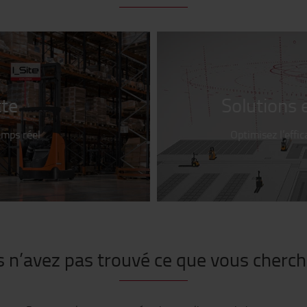
tte
Solutions 
emps
réel
Optimisez
l’effi
 n’avez pas trouvé ce que vous cherch