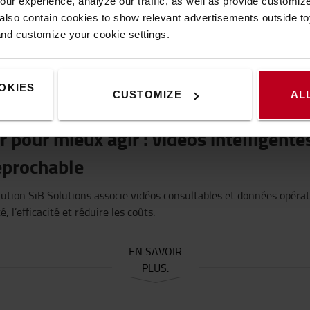
ur experience, analyze our traffic, as well as provide customi
lso contain cookies to show relevant advertisements outside toy
EN SAVOIR
and customize your cookie settings.
PLUS.
OKIES
CUSTOMIZE
AL
r
pour
mieux
agir
:
vidéos
intelligente
éprochable
lution
SiB
Solutions
associe
vidéos
consultables
et données
opérat
té
,
l’efficacité
et
réduire
les
coûts
.
EN SAVOIR
PLUS.