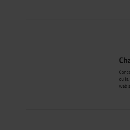
Ch
Conce
ou
la 
web 