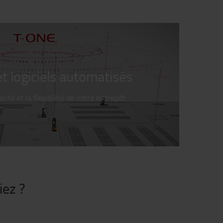
et logiciels automatisés
cacité
et la
flexibilité
de
votre
entrepôt
iez ?