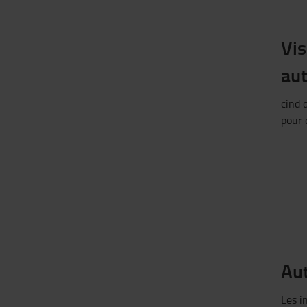
Vis
au
cind
d
pour 
Aut
Les i