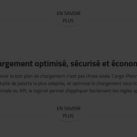
EN SAVOIR
PLUS.
argement
optimisé
,
sécurisé
et
écono
voir
le bon plan de
chargement
n’est
pas chose
aisée
.
Cargo-Plan
taille de palette la plus
adaptée
, et
optimise
le
chargement
sous
t
simple
ou
API, le
logiciel
permet
d’appliquer
facilement
les
règles
s
EN SAVOIR
PLUS.