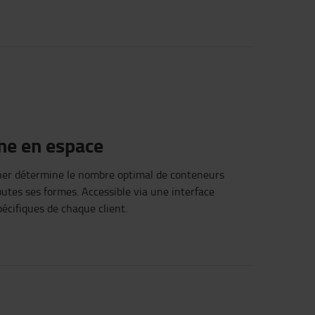
me
en
espace
ner
détermine
le
nombre
optimal
de
conteneurs
outes
ses
formes
.
Accessible via
une
interface
pécifiques
de
chaque
client.