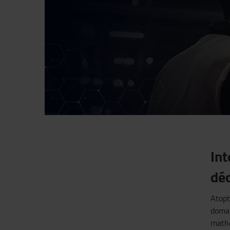
Int
dé
Atop
doma
math