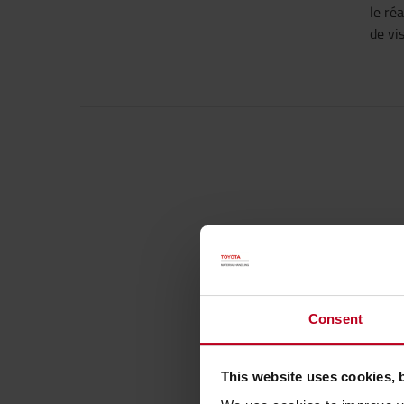
le ré
de vi
Pl
dép
tra
Consent
myle
logis
This website uses cookies, 
de la