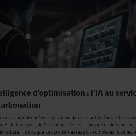
elligence
d’optimisation
:
l’IA
au servic
carbonation
tima
est
un
éditeur
SaaS
spécialisé
dans les
outils
d’aide
à la
décis
ines
du transport, de
l’emballage
, de
l’entreposage
et de la product
ématique
, il
s’attaque
aux
problèmes
les plus complexes
là
où
les
o