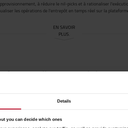
approvisionnement, à réduire le nil-picks et à rationaliser l'exéc
sualiser les opérations de l'entrepôt en temps réel sur la platefor
EN SAVOIR
PLUS.
ateforme
intelligente
pour la
logistiqu
ôts et de transport pour toute indust
nsport
Details
o
/
dsc
simplifie
les processus
logistiques
grâce à
une
plateforme
cl
tique
opérationnelle
depuis
la
commande
fournisseur
jusqu’à
la liv
but you can decide which ones
cour
, du transport et des flux
sortants
.