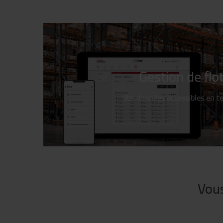
Gestion de flo
Vos
données
accessibles
en
t
Vous