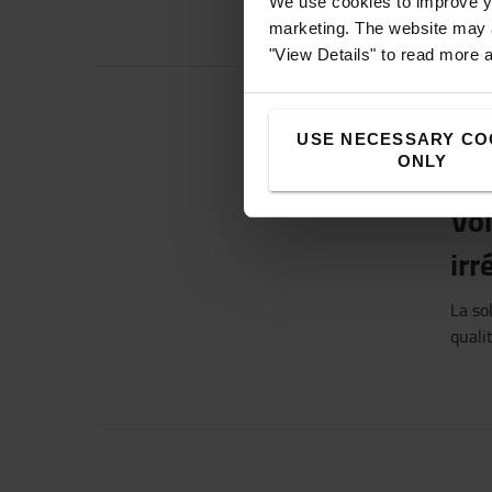
We use cookies to improve yo
marketing. The website may a
"View Details" to read more 
USE NECESSARY CO
ONLY
Voi
irr
La so
quali