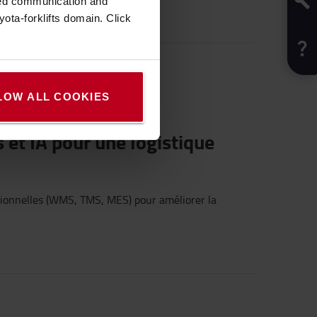
zed communication and
ota-forklifts domain. Click
LOW ALL COOKIES
s
et IA pour
une
logistique
ionnelles
(WMS, TMS, MES) pour
améliorer
la