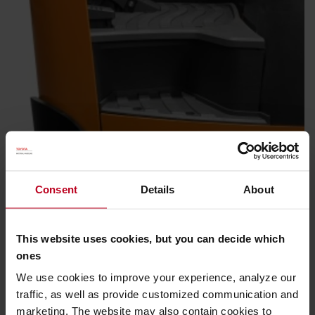
Consent
Details
About
Facilité d'accès
La cabine spacieuse et la marche basse d'accès facilitent la
This website uses cookies, but you can decide which
montée et la descente du chariot, idéales pour les caristes
ones
qui effectuent des tâches variées au cours de la journée.
We use cookies to improve your experience, analyze our
traffic, as well as provide customized communication and
marketing. The website may also contain cookies to