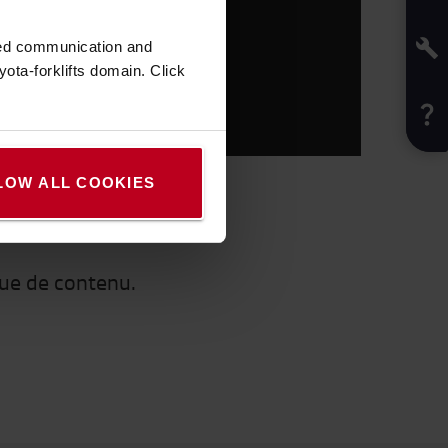
zed communication and
ota-forklifts domain. Click
LOW ALL COOKIES
èque de contenu.