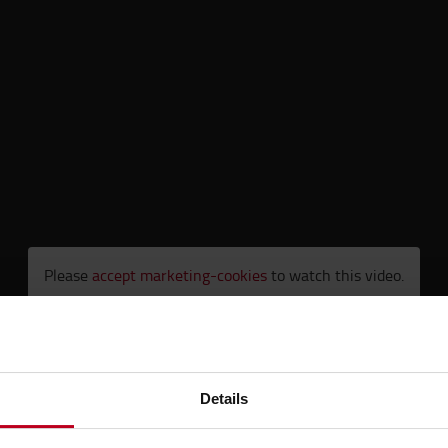
Please
accept marketing-cookies
to watch this video.
Details