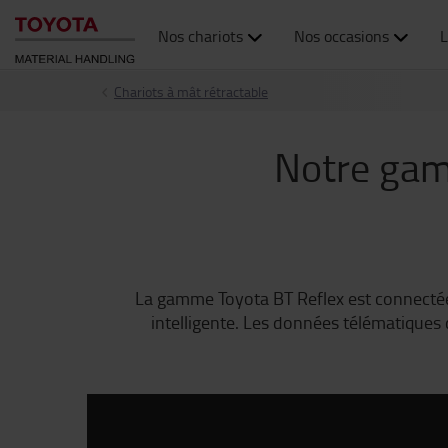
Nos chariots
Nos occasions
L
Chariots à mât rétractable
Notre gam
La gamme Toyota BT Reflex est connectée 
intelligente. Les données télématiques 