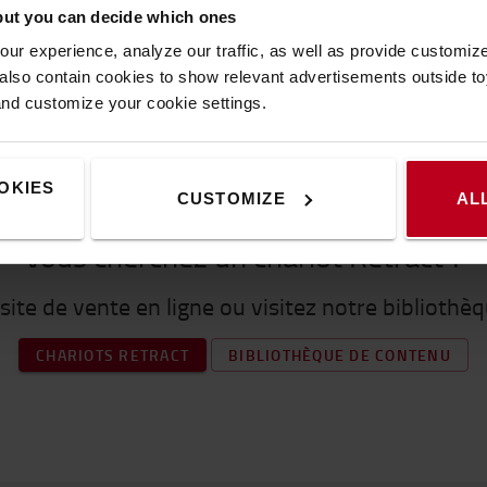
but you can decide which ones
ur experience, analyze our traffic, as well as provide customi
lso contain cookies to show relevant advertisements outside toy
and customize your cookie settings.
OKIES
CUSTOMIZE
AL
Vous cherchez un chariot Retract ?
 site de vente en ligne ou visitez notre biblioth
CHARIOTS RETRACT
BIBLIOTHÈQUE DE CONTENU