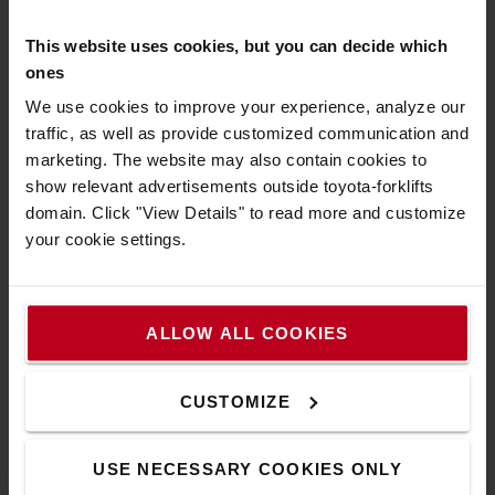
fonctions intégrées pour le conducteur
This website uses cookies, but you can decide which
ones
Vous recherchez un chariot frontal électrique compact,
We use cookies to improve your experience, analyze our
polyvalent et facile à conduire ? La gamme de chariots Toyota
traffic, as well as provide customized communication and
Traigo24 est conçue pour une utilisation simple et directe
marketing. The website may also contain cookies to
dans les espaces les plus restreints. Ces chariots faciles à
show relevant advertisements outside toyota-forklifts
conduire sont tout aussi à l'aise dans les usines et les
domain. Click "View Details" to read more and customize
entrepôts que dans les magasins.
your cookie settings.
ALLOW ALL COOKIES
CUSTOMIZE
USE NECESSARY COOKIES ONLY