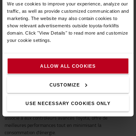
We use cookies to improve your experience, analyze our
traffic, as well as provide customized communication and
marketing. The website may also contain cookies to
show relevant advertisements outside toyota-forklifts
domain. Click "View Details" to read more and customize
your cookie settings.
ALLOW ALL COOKIES
CUSTOMIZE
SyncoDrive par Toyota
USE NECESSARY COOKIES ONLY
Le moteur Toyota IPM (aimant permanent intérieur),
associé à aux contrôleurs avancés Toyota, offre de
meilleures performances tout en minimisant la
consommation d'énergie.