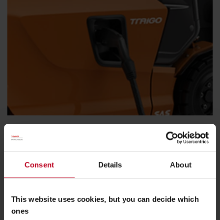
Econome en énergie
Quel que soit le type de batterie choisi (plomb-acide,
lithium-ion ou pile à combustible), la consommation
Consent
Details
About
d'énergie sera faible et le remplacement ou la recharge des
batteries est rapide et facile.
This website uses cookies, but you can decide which
ones