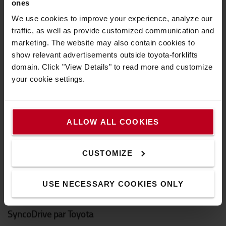
ones
des coûts énergétiques réduits.
We use cookies to improve your experience, analyze our
traffic, as well as provide customized communication and
marketing. The website may also contain cookies to
show relevant advertisements outside toyota-forklifts
domain. Click "View Details" to read more and customize
your cookie settings.
ALLOW ALL COOKIES
CUSTOMIZE
USE NECESSARY COOKIES ONLY
SyncoDrive par Toyota