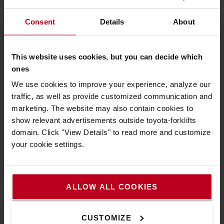
Consent
Details
About
Chariot productif
This website uses cookies, but you can decide which
ones
Le châssis à fond ouvert permet de permutter rapidement
la batterie. Le moteur et les cartes éléctroniques sont
We use cookies to improve your experience, analyze our
facilement accessibles, sans outils.
traffic, as well as provide customized communication and
marketing. The website may also contain cookies to
show relevant advertisements outside toyota-forklifts
domain. Click "View Details" to read more and customize
your cookie settings.
ALLOW ALL COOKIES
CUSTOMIZE