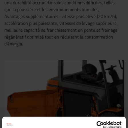
une durabilité accrue dans des conditions difficiles, telles
que la poussière et les environnements humides,
Avantages supplémentaires : vitesse plus élévé (20 km/h),
accélération plus puissante, vitesses de levage supérieure,
meilleure capacité de franchissement en pente et freinage
régénératif optimisé tout en réduisant la consommation
d'énergie.