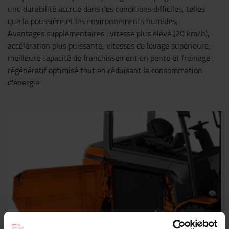
une durabilité accrue dans des conditions difficiles, telles
que la poussière et les environnements humides,
Avantages supplémentaires : vitesse plus élévé (20 km/h),
accélération plus puissante, vitesses de levage supérieure,
meilleure capacité de franchissement en pente et freinage
régénératif optimisé tout en réduisant la consommation
d'énergie.