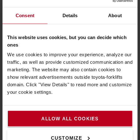
Consent
Details
About
Chariot productif
This website uses cookies, but you can decide which
ones
Le châssis à fond ouvert permet de permutter rapidement
la batterie. Le moteur et les cartes éléctroniques sont
We use cookies to improve your experience, analyze our
facilement accessibles, sans outils.
traffic, as well as provide customized communication and
marketing. The website may also contain cookies to
show relevant advertisements outside toyota-forklifts
domain. Click "View Details" to read more and customize
your cookie settings.
ALLOW ALL COOKIES
CUSTOMIZE