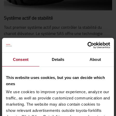
Système actif de stabilité
Tout premier système actif pour contrôler la stabilité du
chariot élévateur. Le système SAS offre une technologie
avancée permettant l'obtention d'une stabilité de chariot
inégalée au profit d’une augmentation de la sécurité et de
la productivité pendant la manutention de charges.
Consent
Details
About
This website uses cookies, but you can decide which
ones
We use cookies to improve your experience, analyze our
traffic, as well as provide customized communication and
marketing. The website may also contain cookies to
show relevant advertisements outside toyota-forklifts